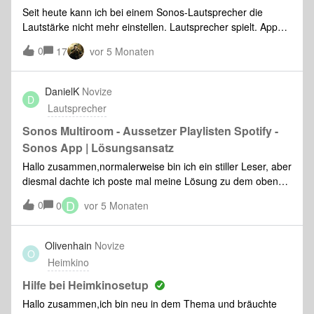
vor?2. Habe ich bei der Einrichtung Fehler gemacht?
Seit heute kann ich bei einem Sonos-Lautsprecher die
Lautstärke nicht mehr einstellen. Lautsprecher spielt. App
auf einem anderen iPhone in der Familie zeigt den Regler!
0
17
vor 5 Monaten
Neustart der App, selbst Neuinstallation hat nicht geholfen.
Eine Beobachtung: keine Versionsnummer für den
Lautsprecher in den Systeminfos. S.u.Welche Abhilfe
DanielK
Novize
D
gibt‘s?
Lautsprecher
Sonos Multiroom - Aussetzer Playlisten Spotify -
Sonos App | Lösungsansatz
Hallo zusammen,normalerweise bin ich ein stiller Leser, aber
diesmal dachte ich poste mal meine Lösung zu dem oben
genannten Problem. Vielleicht hilft es ja jemandem. Kurze
D
0
0
vor 5 Monaten
Info zu meinem System:Ich musste gezwungenermaßen auf
ein anderes System umsteigen, da Bose den Support und
alle wichtigen Dienste der Soundtouch Serie einstellen wird.
Olivenhain
Novize
O
Sehr ärgerlich, aber ein anderes Thema. Sonos war für
Heimkino
eigentlich keine Option, da ich keine Lust habe immer mein
Handy zu benutzen, um die Musik zu starten / Lautstärke zu
Hilfe bei Heimkinosetup
ändern. Mittlerweile geht die Bedienung der neueren
Hallo zusammen,ich bin neu in dem Thema und bräuchte
Generation auch besser von der Hand, so dass ich mir