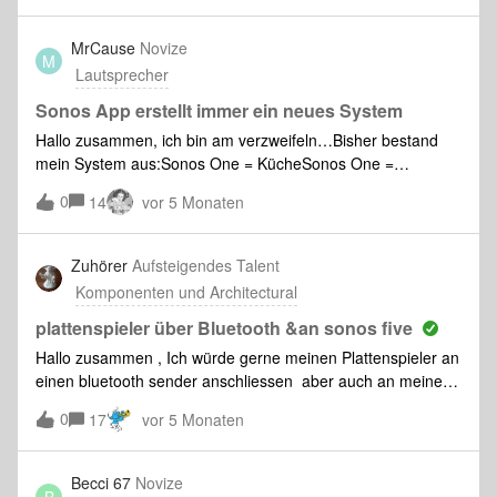
es auch sinnvoll ? mfg B.Bühler
MrCause
Novize
M
Lautsprecher
Sonos App erstellt immer ein neues System
Hallo zusammen, ich bin am verzweifeln…Bisher bestand
mein System aus:Sonos One = KücheSonos One =
BadezimmerIkea Symfonisk = WohnzimmerSonos Port =
0
14
vor 5 Monaten
Wohnzimmer Nun habe ich mir einen Era 100 gekauft und
wollte diesen zum Badezimmer hinzufügen.Jedoch erstellt
die Sonos App jedes mal ein komplett neues System für den
Zuhörer
Aufsteigendes Talent
Lautsprecher. Das alte System ist dann nicht mal mehr in
Komponenten und Architectural
der App zu sehen. Nur wenn ich mein WLAN am iPhone
deaktiviere und wieder aktiviere, wird das System sichtbar.
plattenspieler über Bluetooth &an sonos five
Das “neue falsche” System ist dann aber nicht mehr
Hallo zusammen , Ich würde gerne meinen Plattenspieler an
vorhanden.Wie kann ich dieses zusätzliche “System”
einen bluetooth sender anschliessen aber auch an meine
vermeiden? Oder kann ich ein System mit meinem korrekten
Five Da gibt es den ,Pro-Ject Phono Box E BT5, mit eienm
0
zusammenführen ?! Viele GrüßeDennis
17
vor 5 Monaten
Line out anschluss ,was meint ihr geht das , Oder habt ihr
da eine andrre lösung Gruss
Becci 67
Novize
B