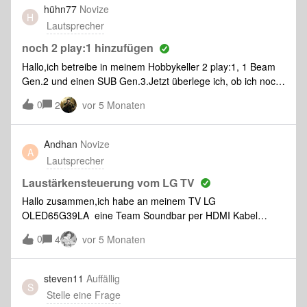
hühn77
Novize
H
Lautsprecher
noch 2 play:1 hinzufügen
Hallo,ich betreibe in meinem Hobbykeller 2 play:1, 1 Beam
Gen.2 und einen SUB Gen.3.Jetzt überlege ich, ob ich noch
2 weitere play:1 hinzufügen könnte um noch einen besseren
0
2
vor 5 Monaten
Sound zu erzielen. Frage: Ist dies technisch möglich und ist
es auch sinnvoll ?mfg B.Bühler
Andhan
Novize
A
Lautsprecher
Laustärkensteuerung vom LG TV
Hallo zusammen,ich habe an meinem TV LG
OLED65G39LA eine Team Soundbar per HDMI Kabel
angeschlossen. Mit der TV Fernbedienung kann ich die
0
4
vor 5 Monaten
Lautstärke der Beam steuern, auch der Mute Befehl
funktioniert.Wenn ich die Beam Soundbar zusammen mit
einem One Speaker in einer Gruppe habe, reagiert die One
steven11
Auffällig
S
nicht auf den Lautstärkebefehl der Fernbedienung, die
Stelle eine Frage
Beam allerdings schon. Warum wird der Lautstärkebefehl