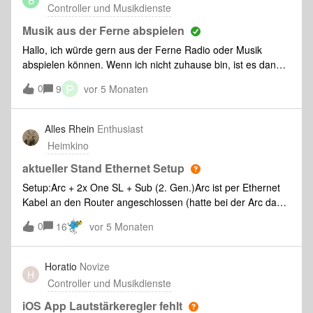
Controller und Musikdienste
Musik aus der Ferne abspielen
Hallo, ich würde gern aus der Ferne Radio oder Musik
abspielen können. Wenn ich nicht zuhause bin, ist es dann
nicht so still für meine Katze.
P
0
9
vor 5 Monaten
Alles Rhein
Enthusiast
Heimkino
aktueller Stand Ethernet Setup
Setup:Arc + 2x One SL + Sub (2. Gen.)Arc ist per Ethernet
Kabel an den Router angeschlossen (hatte bei der Arc das
WLAN Modul zunächst abgeschaltet, nach Lesen eines
0
16
vor 5 Monaten
Threads hier aber wieder eingeschaltet..).Nach langer
Wartezeit mit haufenweise Fehlermeldungen hat sich das
Setup nun "gefangen", unter "System" taucht das gesuchte
Horatio
Novize
H
"WM:" aber bei keinem der Geräte auf.Meine Frage also:1.
Controller und Musikdienste
Wird das Ethernet Setup auf der aktuellstes Sonos App
überhaupt unterstützt oder fehlt dieses Feature nach wie
iOS App Lautstärkeregler fehlt