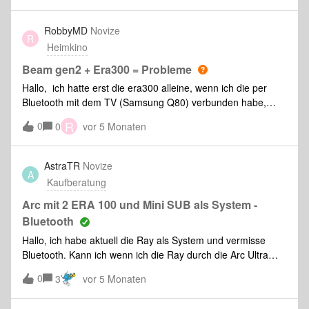
zueinander und könnte ich durch die Kombination den Sub 1
nutzen ?
RobbyMD
Novize
R
Heimkino
Beam gen2 + Era300 = Probleme
Hallo, ich hatte erst die era300 alleine, wenn ich die per
Bluetooth mit dem TV (Samsung Q80) verbunden habe,
gabs schon immer Aussetzer. Nun hab ich mir die beam
R
0
0
vor 5 Monaten
gen 2 dazugeholt und nun wurde es noch schlimmer. Ich
dachte eigentlich es geht dadurch weg. Laut gemini hab ich
am pyür router alles versucht was er so vorgeschlagen hat,
AstraTR
Novize
A
aber es war nicht möglich die beam in das 5ghz netz zu
Kaufberatung
bringen. Auch die Einstellungen für das 2,4ghz netz haben
es nicht verbessert. Wenn ich nur musik streame hab ich
Arc mit 2 ERA 100 und Mini SUB als System -
das problem nicht. Nun hab ich ja heute den ganzen tag hier
Bluetooth
alles zig mal on off geschalten und nun macht die era300
Hallo, ich habe aktuell die Ray als System und vermisse
auch kein truplay mehr. Ist jetzt alles im arsch oder was ?
Bluetooth. Kann ich wenn ich die Ray durch die Arc Ultra
Ich meine der kram kostet so n Haufen Geld und nervt nur
austausche das System mit Bluetooth nutzen?
ab. Bin kurz davor alles zurück zu bringen
0
3
vor 5 Monaten