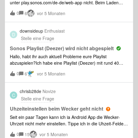
unter play.sonos.com/de-de/web-app nicht. Beim Laden
scheint “Leider ist ein Fehler aufgetreten. Versuche, diese
0
6
vor 5 Monaten
Seite erneut zu laden oder versuche es später noch
einmal.”Login über die App funktioniert. Wer kann helfen?
downsideup
Enthusiast
D
Stelle eine Frage
Sonos Playlist (Deezer) wird nicht abgespielt
Hallo, habt ihr auch aktuell Probleme eure Playlist
abzuspielen?Ich habe eine Playlist (Deezer) mit rund 40
Titeln die ich auf keinem meiner Lautsprecher abspielen
0
6
vor 5 Monaten
kann…von der IOS App.Auf meinem Windows 11 mit der
Sonos PC App kann ich die selbe Playlist problemlos
spielen, nur von keinem IOS Device mehr.Gibt es hier mit
chrisb28de
Novize
C
der App für IOS ein aktuelles Problem?Nutze S2 - App wie
Stelle eine Frage
auch FW der Lautsprecher auf aktuellem Stand.
Uhzeiteinstellen beim Wecker geht nicht
Seit ein paar Tagen kann ich ia Android App die Wecker-
Uhrzeit nicht mehr einstellen. Tippe ich in die Uhzeit-Felder
poppt kurz die Tastatur hoch und ist dann wieder weg.Habe
0
15
vor 5 Monaten
die App beteits zurückgestzt.wie kann ich das wieder