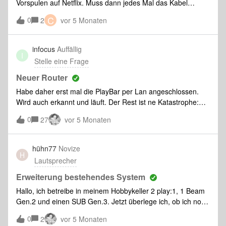
Vorspulen auf Netflix. Muss dann jedes Mal das Kabel
ist.Absolut essentiell wäre es also, die Favoriten wieder
ziehen und neu starten. Wer kennst das Problem und gibt es
C
0
automatisch alphabetisch zu sortieren zu können oder aber
2
vor 5 Monaten
eine Lösung hierfür? Danke
wenigstens eine Funktion in der App zu bekommen, diese
nach eigenem Gusto anzuordnen. Zudem wäre es auch toll,
infocus
Auffällig
wenn man die Favoriten auch in der App und nicht nur am
I
Stelle eine Frage
Desktop umbennen könnte. Greetz MichiPS:habe mir jetzt
mit der SonoPhone App beholfen. Kostete zwar 3,99 EUR,
Neuer Router
aber die ka
Habe daher erst mal die PlayBar per Lan angeschlossen.
Wird auch erkannt und läuft. Der Rest ist ne Katastrophe:
Will auch den Sub (1) anschliessen - Meldung(sofort, nach 1
0
27
vor 5 Monaten
Millisekunde): Sub nicht gefunden, vergewissere dich dass
er eingeschaltet und mit WLAN verbunden ist? Hä? Ich kann
sonst nichts versuchen - diese Logik erschließt sich mir
hühn77
Novize
H
nicht...Irgendwie lief das mal ganz gut mit Sonos - aber jetzt
Lautsprecher
check ich nix mehr!
Erweiterung bestehendes System
Hallo, ich betreibe in meinem Hobbykeller 2 play:1, 1 Beam
Gen.2 und einen SUB Gen.3. Jetzt überlege ich, ob ich noch
2 Era 100 hinzufügen könnte um noch einen besseren
0
2
vor 5 Monaten
Sound zu erzielen. Frage: Ist dies technisch möglich und ist