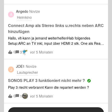
herstellen?
Angedo
Novize
A
Heimkino
Connect Amp als Stereo links u.rechts neben ARC
hinzufügen
Hallo, vlt-kann ja jemand weiterhelfenHab folgendes
Setup:ARC an TV inkl, input über HDMI 2 stk. One als Rear
links u.rechts.sowie Sub ( gen3)nun möchte ich gern den
0
3
vor 5 Monaten
Connect Amp mit 2 guten passiv Lautsprechen als linken
und rechten Kanal neben dem TV betreiben.wie kann ich
ggf. den Amp zum Setup hinzufügen -den Amp kann ich
JOE1
Novize
J
einrichten aber nicht meinem System zuordnen
Lautsprecher
SONOS PLAY 3 funktioniert nicht mehr ?
Play 3 riecht verbrannt Kann die repariert werden ?
0
1
vor 5 Monaten