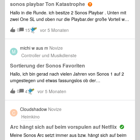
sonos playbar Ton Katastrophe
Hallo in die Runde. ich besitze 2 Sonos Playbar . Unten mit
zwei One SL und oben nur die Playbar.der große Vorteil war
oben immer, leise einen top Klang zu haben. Mohne etwas
0
15
vor 5 Monaten
verstellt zu haben klingen die Stimmen jetzt extrem leise
und die Musik im Hintergrund einer Serie zb extrem laut.
Das war noch nie so.Habe alles versucht aber es bleibt
michi w aus m
Novize
M
dabei.leise ist der Ton jetzt schrecklich.stimmen viel zu leise
Controller und Musikdienste
und flach und Musik viel zu laut. Jemand noch eine Idee?
zurücksetzen, neu einmessen ohne Erfolg
Sortierung der Sonos Favoriten
Hallo, ich bin gerad nach vielen Jahren von Sonos 1 auf 2
umgestiegen und etwas fassungslos ob der
Favoritenverwaltung, weshalb ich dieses Uraltthema wieder
0
4
vor 5 Monaten
nach vorne bringen will. . Leider ist ja in beiden Versionen
eine Sortierung nicht möglich, aber: In der S1-App wurden
aber die Favoriten wenigstens noch alphabetisch oder nach
Cloudshadow
Novize
C
Zahlen sortiert. Damit konnte man die Reihenfolge
Heimkino
beeinflussen, sofern man auch die Desktop-Software
installiert und entdeckt hatte, dass die dort umbenenen
Arc hängt sich auf beim vorspulen auf Netflix
kann. In der S2-App werden die Favoriten in der
Meine Sonos Arc setzt immer aus bzw. hängt sich auf beim
Reihenfolge ihre Erstellung angezeigt, was völlig random