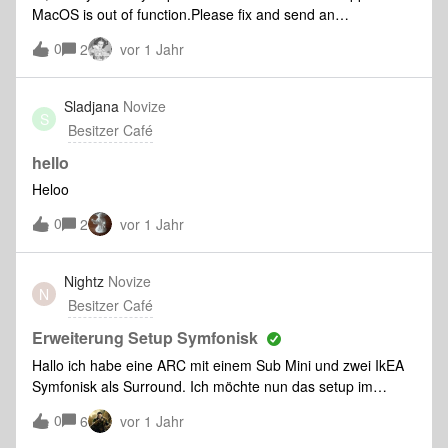
bestimmte Einspielungen klassischer Aufnahmen die App
MacOS is out of function.Please fix and send an
Idagio. Sie ermöglicht(e) mir, bestimmte Aufnahmen
update. kind regardsHarald
auszuwählen und zu vergleichen.NUN IST DAS ALLES
0
2
vor 1 Jahr
VORBEI und ich kann meine App in den Eimer treten, weil
ich mich auf SONOS verlassen habe (und inzwischen
Sladjana
Novize
ziemlich verlassen bin). Jetzt nämlich muss ich, mich
S
entscheiden, ob ich meine APP weiterhin verwenden möchte
Besitzer Café
und SONO
hello
Heloo
0
2
vor 1 Jahr
Nightz
Novize
N
Besitzer Café
Erweiterung Setup Symfonisk
Hallo ich habe eine ARC mit einem Sub Mini und zwei IkEA
Symfonisk als Surround. Ich möchte nun das setup im
Essbereich mit einem Symfonisk für Musik erweiterten. Wird
0
6
vor 1 Jahr
der bei der Einmessung von True Play berücksichtigt?