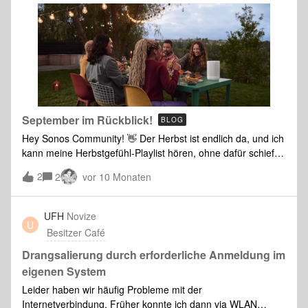
September im Rückblick!
BLOG
Hey Sonos Community! 👋 Der Herbst ist endlich da, und ich
kann meine Herbstgefühl-Playlist hören, ohne dafür schief
angeschaut zu werden.Aaaaaber: es gibt noch was Neues!
2
2
vor 10 Monaten
Wir starten einen monatlichen Recap-Post. Dein Überblick,
was im letzten Monat so in der Sonos Community passiert
ist. 🎉Diesen Monat war die Unterhaltung alles andere als
UFH
Novize
U
Hintergrundrauschen. Von neuen Feature-Updates (Hey
Besitzer Café
Sonos, turn on the lights! 💡) bis hin zu richtig cleveren
Lösungen: Ihr habt über 556 neue Themen gestartet und
Drangsalierung durch erforderliche Anmeldung im
mehr als 140 neue Mitglieder begrüßt!Egal, ob du gerade
eigenen System
Fehler behebst, feinjustierst oder einfach nur für die Vibes
Leider haben wir häufig Probleme mit der
hier bist. Hier kommt dein Rückblick für September: Beliebte
Internetverbindung. Früher konnte ich dann via WLAN