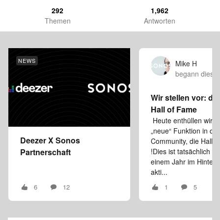
292
1,962
Themen
Antworten
NEWS
Mike H
begann diese
Wir stellen vor: d
Hall of Fame
Heute enthüllen wir e
„neue“ Funktion in der
Deezer X Sonos
Community, die Hall 
Partnerschaft
!Dies ist tatsächlich se
einem Jahr im Hinter
akti...
6
12
1
5