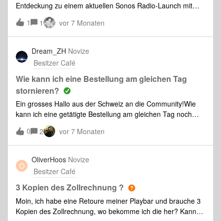
Entdeckung zu einem aktuellen Sonos Radio-Launch mit
euch teilen. 🪵Ich habe mich gerade mit der neuen Yule Log
1
1
vor 7 Monaten
Sleep Station entspannt und wurde neugierig, woher die
Aufnahme eigentlich stammt. Ich dachte erst, wir hätten die
Rechte an einer Aufnahme gekauft, aber wie sich
Dream_ZH
Novize
herausstellt, ist das Team die Extrameile gegangen und hat
Besitzer Café
ein eigenes Aufnahme-Setup gebaut, anstatt einfach Stock-
Audio zu nutzen. Das ist ziemlich beeindruckend, schaut
Wie kann ich eine Bestellung am gleichen Tag
mal:Harry aus unserem Sound Experience Team, der das
stornieren?
Ganze kreiert hat, ist gerade im Urlaub und kann unsere
Ein grosses Hallo aus der Schweiz an die Community!Wie
Fragen nicht beantworten. Deshalb bin ich neugierig: Kann
kann ich eine getätigte Bestellung am gleichen Tag noch
jemand von euch erkennen, welches Equipment er hier
stornieren?Brauche das Produkt doch nicht.Danke in Voraus
benutzt? 👀Das Sonos Radio Team aktualisiert außerdem
0
2
vor 7 Monaten
für eure Antworten und Unterstützung! Marco aus Zürich
regelmäßig einige der wichtigsten Sonos Radio Stationen.
Falls ihr eine Empfehlung braucht, hört mal in den Sender
OliverHoos
Novize
More Metal rein, da läuft Poppys neuer Track 'Guardian'.
O
Das ist mein persönlicher Favorit unter den Neuzugä
Besitzer Café
3 Kopien des Zollrechnung ?
Moin, ich habe eine Retoure meiner Playbar und brauche 3
Kopien des Zollrechnung, wo bekomme ich die her? Kann