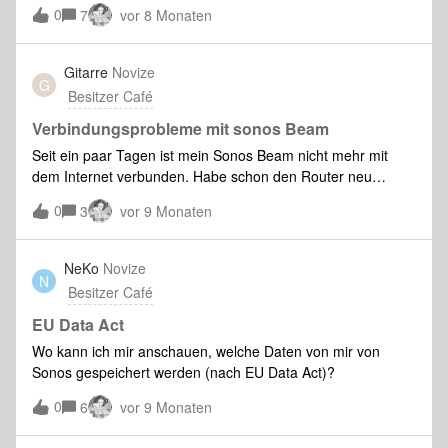
mir da jemand helfen?
0
7
vor 8 Monaten
Gitarre
Novize
G
Besitzer Café
Verbindungsprobleme mit sonos Beam
Seit ein paar Tagen ist mein Sonos Beam nicht mehr mit
dem Internet verbunden. Habe schon den Router neu
gestartet, die Beam vom Netz getrennt und neu
0
3
vor 9 Monaten
Angeschlossen, mit Netzwerkkabel verbunden, die App
Einstellungen aktualisiert usw. Es leuchtet nur die weisse
Lampe und das wars! Hat jemand einen Tipp für mich, was
NeKo
Novize
N
ich sonst noch machen kann?Gruß an alle
Besitzer Café
EU Data Act
Wo kann ich mir anschauen, welche Daten von mir von
Sonos gespeichert werden (nach EU Data Act)?
0
6
vor 9 Monaten