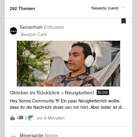
Neueste zuerst
292 Themen
SamanthaH
Enthusiast
Besitzer Café
Oktober im Rückblick + Neuigkeiten!
BLOG
Hey Sonos Community 👋 Ein paar NeuigkeitenIch wollte,
dass ihr die Nachricht direkt von mir hört. Aber leider ist dies
meine letzte Woche als Moderatorin hier in der Sonos
4
3
vor 9 Monaten
Community. Ich bin im Januar zum Team – und zur Sonos
Community – dazugestoßen, und es war wirklich eine ganz
besondere Erfahrung.Ich habe so viel aus euren
Meyersantje
Novize