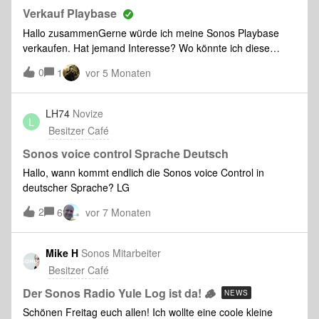
vor zufrieden. Aber die ges
„MoodPlay“…???MoodPlay ist ein Gerät, um euer
Verkauf Playbase
Sonossystem zu steuern. Aber es ist keine Fernbedienung…
Hallo zusammenGerne würde ich meine Sonos Playbase
Bei der Entwicklung spielten die Aspekte „Design“ und
verkaufen. Hat jemand Interesse? Wo könnte ich diese
„Minimalismus“ eine große Rolle. Die Art, WIE man Musik
verkaufen?Vielen Dank
0
hört, trägt einen Großteil zum Erlebnis und Genuss
1
vor 5 Monaten
bei.Warum hat die Schallplatte z. B. nach vielen Jahren auf
dem Dachboden wieder als Kultobjekt Einzug in unsere
LH74
Novize
Musikzimmer gehalten? Weil man das Musikhören damit
L
Besitzer Café
zelebriert… weil man sich Zeit nimmt, weil der Moment
besonders ist, wenn man gefühlvoll die Nadel auf die Platte
Sonos voice control Sprache Deutsch
setzt.Und hier setzt auch die Idee
Hallo, wann kommt endlich die Sonos voice Control in
deutscher Sprache? LG
2
6
vor 7 Monaten
Mike H
Sonos Mitarbeiter
Besitzer Café
Der Sonos Radio Yule Log ist da! 🪵
NEWS
Schönen Freitag euch allen! Ich wollte eine coole kleine