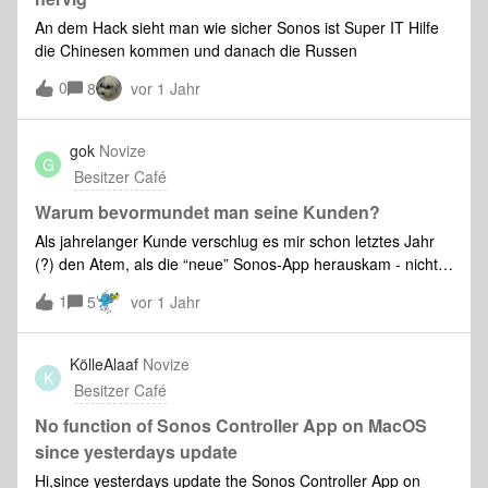
woher das wohl kommt.
An dem Hack sieht man wie sicher Sonos ist Super IT Hilfe
die Chinesen kommen und danach die Russen
0
8
vor 1 Jahr
gok
Novize
G
Besitzer Café
Warum bevormundet man seine Kunden?
Als jahrelanger Kunde verschlug es mir schon letztes Jahr
(?) den Atem, als die “neue” Sonos-App herauskam - nichts
funktionierte mehr!Die Klagen hierüber kann man überall
1
5
vor 1 Jahr
nachlesen.Funktionierte zuerst der Wecker überhaupt nicht,
so funktioniert er jetzt “eigentlich” oder eher: gelegentlich; es
ist ein Grauen!Noch SEHR VIEL MEHR ÄRGERT aber die
KölleAlaaf
Novize
K
dauernde Bevormundung, indem man alles in ein
Besitzer Café
“schickes Sonos-Kleid” einwickelt und so verhindert, dass
Funktionen das tun, was sie tun sollen. Das war bis zur
No function of Sonos Controller App on MacOS
Bevormundung durch die neue App ohne weiteres möglich -
since yesterdays update
nun ist es das nicht mehr!!!Ein Beispiel: Ich nutze für
Hi,since yesterdays update the Sonos Controller App on