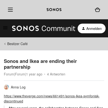
Anmelden
Besitzer Café
Sonos and Ikea are ending their
partnership
Forum|Forum|1 year ago
4 Antworten
Anna Log
https://www.theverge.com/news/661491/sonos-ikea-symfonisk-
discontinued