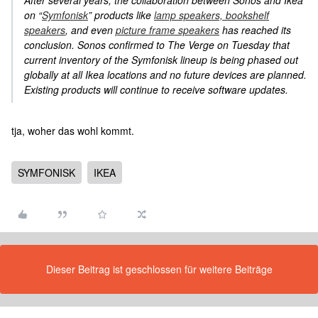
After several years, the collaboration between Sonos and Ikea
on “
Symfonisk
” products like
lamp speakers, bookshelf
speakers
, and even
picture frame speakers
has reached its
conclusion. Sonos confirmed to
The Verge
on Tuesday that
current inventory of the Symfonisk lineup is being phased out
globally at all Ikea locations and no future devices are planned.
Existing products will continue to receive software updates.
tja, woher das wohl kommt.
SYMFONISK
IKEA
Dieser Beitrag ist geschlossen für weitere Beiträge