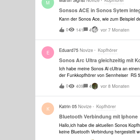
Martin Sigrist
Novize
Kopfhörer
M
Sonsos ACE in Sonos Sytem integ
Kann der Sonos Ace, wie zum Beispiel de
0
141
4
vor 7 Monaten
Eduard75
Novize
Kopfhörer
E
Sonos Arc Ultra gleichzeitig mit 
Ich habe meine Sonos Al cUltra an ein
der Funkkopfhörer von Sennheiser RS 5200
mehr. Meine Frau und ich hören untersch
0
409
4
vor 8 Monaten
nützlich…Laut LG Kundenservice funktioni
Lautsprechern. Laut Sonos Kundenservic
Soundbar. betrieben werden.Im Internet 
Katrin 05
Novize
Kopfhörer
könnte. Niemand konnte mir bisher bestä
K
es Menschen mit einem solchen Problem,
Bluetooth Verbindung mit Iphone
Hallo,ich habe die aktuellen Sonos Kopf
keine Bluetooth Verbindung hergestellt we
funktioniert.danke für die Hilfe.