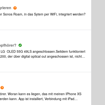
rieren
r Sonos Roam, in das Sytem per WiFi, integriert werden?
Kopfhörer?
en LG OLED 55G 49LS angeschlossen.Seitdem funktioniert
, der über digital optical out angeschossen ist, nicht
iedlich gut, deshalb war der Kopfhörer immer Seher
ert ein Kopfhörer gleichzeitig nur mit den TV-
e kann ein Kopfhörer nur alternierend mit der
fand ich nun, dass ein Audio-Extraktor eine Lösung sein
tigen dass das funktioniert…Ich würde mich freuen, wenn
 die eine Lösung gefunden haben, gibt!😊
hörer. Woran kann es liegen, das mit meinen IPhone XS
rden kann. App ist installiert, Verbindung mit iPad