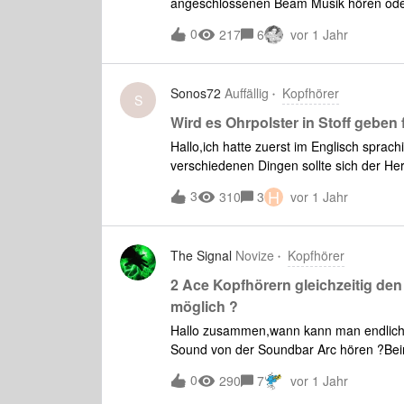
angeschlossenen Beam Musik hören oder
weitergleitet? Vielen Dank.
0
217
6
vor 1 Jahr
Sonos72
Auffällig
Kopfhörer
S
Wird es Ohrpolster in Stoff geben
Hallo,ich hatte zuerst im Englisch sprac
verschiedenen Dingen sollte sich der Her
Ohrpolster annehmen.In verschiedenen 
H
3
310
3
vor 1 Jahr
Ohrpolster bemängelt, dass man bereits n
Mesh Ohrpolster wie beim Apple AirPods
keine Mesh Ohrpolster im Programm Gr
The Signal
Novize
Kopfhörer
2 Ace Kopfhörern gleichzeitig de
möglich ?
Hallo zusammen,wann kann man endlich m
Sound von der Soundbar Arc hören ?Be
wurde mir suggeriert, dass dies bereits fu
0
290
7
vor 1 Jahr