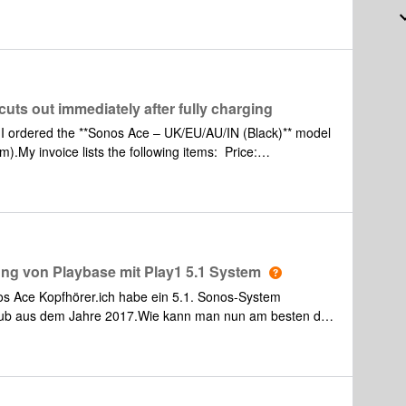
ts out immediately after fully charging
 ordered the **Sonos Ace – UK/EU/AU/IN (Black)** model
m).My invoice lists the following items: Price:
l order amount: £268.95.However, I have recently
ain: **as soon as the headphones are fully charged, the
nger hear any music. I have already tried completely
them again, but the problem persists. So it doesn't seem
e playback device. In addition, I can only view my invoice
aven't found a separate invoice sent by email. Perhaps
ng von Playbase mit Play1 5.1 System
ifficult to attach or present the proof of purchase directly,
nos Ace Kopfhörer.ich habe ein 5.1. Sonos-System
In everyday life, this is comparable to when you only find
Sub aus dem Jahre 2017.Wie kann man nun am besten das
 den TV gehen zu müssen, wenn ich mir nun einen Ace-
ute Möglichkeiten oder Tipps?Danke für die Hilfen und