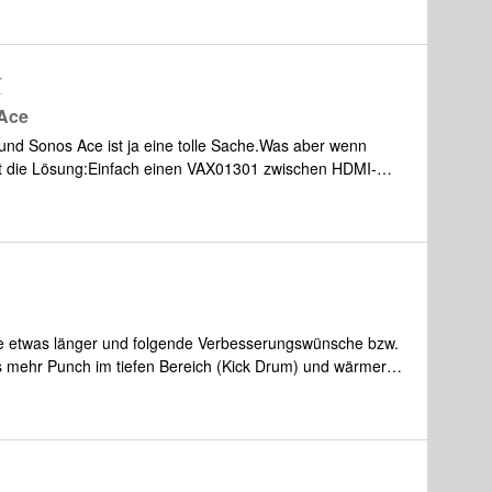
r
 Ace
nd Sonos Ace ist ja eine tolle Sache.Was aber wenn
ist die Lösung:Einfach einen VAX01301 zwischen HDMI-
rd lediglich noch ein weiteres HDMI 2.1 Kabel
I Audio Extractormit dem Arc(Beam Gen½ oder Ray) zu
Ace etwas länger und folgende Verbesserungswünsche bzw.
s mehr Punch im tiefen Bereich (Kick Drum) und wärmere,
izer zu ungenau steuerbar, sodass man die Schwächen von
n kann.2: Equalizer, sehr wichtig finde ich wäre ein
gsmöglichkeiten. 3: Größere Hörmuscheln, nach längerem
ruck auf den Ohren, hier wäre eine bessere Polsterung
 zusätzliche Wahl von einem anderen Material nach