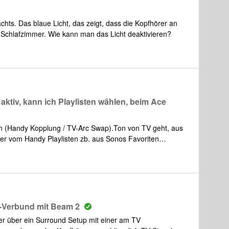
rschluss, das Case ist ja an sich in Ordnung, aber der
m kleinen Gummi wirken billig und werden dem Kopfhörer
hts. Das blaue Licht, das zeigt, dass die Kopfhörer an
rde die Schlaufe jederzeit abreißen. Sonst bieten sie eine
 Schlafzimmer. Wie kann man das Licht deaktivieren?
, mehr Metall geht aber
aktiv, kann ich Playlisten wählen, beim Ace
n (Handy Kopplung / TV-Arc Swap).Ton von TV geht, aus
r vom Handy Playlisten zb. aus Sonos Favoriten
lbar. Warum?In der App steht der Kopfhörer neben den
n ich Playlisten wählen, beim Ace nicht. Was läuft falsch?
-Verbund mit Beam 2
r über ein Surround Setup mit einer am TV