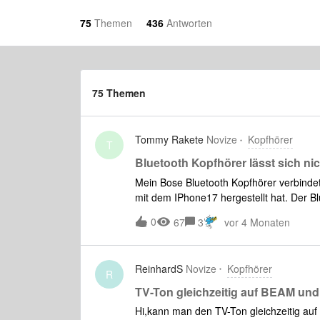
75
Themen
436
Antworten
75 Themen
Tommy Rakete
Novize
Kopfhörer
T
Bluetooth Kopfhörer lässt sich ni
Mein Bose Bluetooth Kopfhörer verbindet
mit dem IPhone17 hergestellt hat. Der Bl
sein?Und nur für Sonos Kopfhörer zu fun
0
67
3
vor 4 Monaten
mit einem Sonos AMP verbunden werden
ReinhardS
Novize
Kopfhörer
R
TV-Ton gleichzeitig auf BEAM und
Hi,kann man den TV-Ton gleichzeitig 