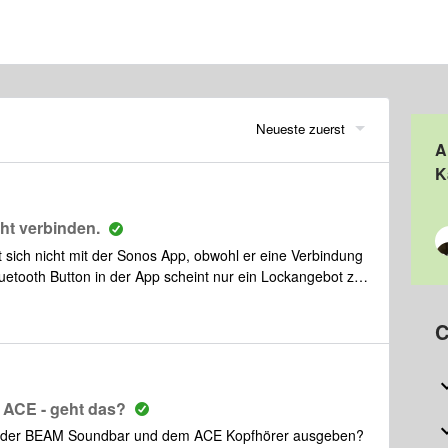
Neueste zuerst
A
K
cht verbinden.
 sich nicht mit der Sonos App, obwohl er eine Verbindung
uetooth Button in der App scheint nur ein Lockangebot zu
ktionieren.Hat jemand ein Vorschlag, wie ein Kopfhörer
 kann?Ohne ein Sonos Kopfhörer zu kaufen!
C
 ACE - geht das?
auf der BEAM Soundbar und dem ACE Kopfhörer ausgeben?