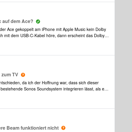
c auf dem Ace?
s der Ace gekoppelt am iPhone mit Apple Music kein Dolby
h mit dem USB-C-Kabel höre, dann erscheint das Dolby
 ich über Bluetooth höre -was ja der
kein Dolby Atmos. Einigermaßen unbefriedigend. Kann mir
g zum TV
tschieden, da ich der Hoffnung war, dass sich dieser
s bestehende Sonos Soundsystem integrieren lässt, als ein
her habe ich auch den hohen Kaufpreis akzeptiert. Nun
chterung auf, da der Ace durchgehend
obwohl der TV Swap erfolgreich eingerichtet ist, sowohl
ate-Level befinden und das Netzwerk aktualisiert wurde.
it dem Fernseher verbunden und verfügt über ein
st auf dem aktuellsten Stand. Ich habe den TV Swap
e Beam funktioniert nicht
n. Laut App ist alles toll eingerichtet und soll nun