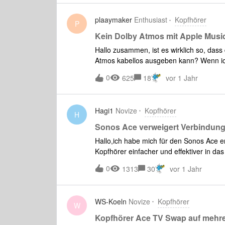
plaaymaker
Enthusiast
Kopfhörer
P
Kein Dolby Atmos mit Apple Musi
Hallo zusammen, ist es wirklich so, das
Atmos kabellos ausgeben kann? Wenn ic
Atmos Logo in der Apple Music App. Wenn
0
625
18
vor 1 Jahr
Hauptanwendungsfall ist- empfange ich 
das jemand erklären? Grüßle
Hagi1
Novize
Kopfhörer
H
Sonos Ace verweigert Verbindun
Hallo,ich habe mich für den Sonos Ace en
Kopfhörer einfacher und effektiver in da
Kopfhörer eines anderen Herstellers. Da
0
1313
30
vor 1 Jahr
kommt aber mittlerweile Frust und Ernü
den Verbindungsaufbau zur Arc abbricht, 
Ace wie auch Arc sich auf aktuellem Upd
WS-Koeln
Novize
Kopfhörer
Die Arc ist mit einem ARC-HDMI-Kabel m
W
aktiviertes WLAN. Auch die Sonos App i
Kopfhörer Ace TV Swap auf mehrer
mehrmals entfernt und wieder neu verbunde