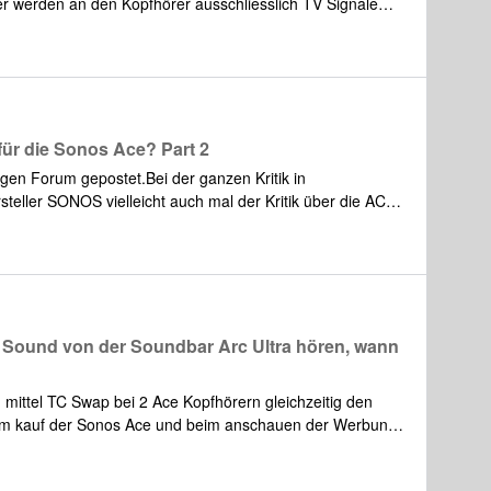
 werden an den Kopfhörer ausschliesslich TV Signale
 für die Sonos Ace? Part 2
higen Forum gepostet.Bei der ganzen Kritik in
steller SONOS vielleicht auch mal der Kritik über die ACE
Test/Reviews sowie Foren-Beiträgen werden die
ach kurzer Zeit darunter schwitzt.Bringt doch endlich mal
 Max.Und nein, der Zubehörmarkt von Drittanbietern hat
uß Sascha
n Sound von der Soundbar Arc Ultra hören, wann
ittel TC Swap bei 2 Ace Kopfhörern gleichzeitig den
im kauf der Sonos Ace und beim anschauen der Werbung
nktioniert !