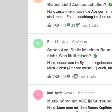
Wunsch für die Polster sinnvoll.4: Reißve
Blaues Licht Ace ausschalten?
Reißverschluss und die Schlaufe mit de
Hallo zusammen, nutze die Ace gerne nac
nicht gerecht, man hat das Gefühl als wü
sind, macht Festbeleuchtung im dunklen
gute Verarbeitung und angenehme Haptik
0
418
28
vor 1 Jahr
Boesi
Novize
Kopfhörer
B
Sonos Ace: Stelle ich einen Raum 
nicht. Was läuft falsch?
Hallo, neuen ace im System eingebunde
Musikdienst (Amazon music….) auch, abe
abspielen geht nicht, weil nicht auswäh
0
105
1
vor 1 Jahr
Räumen. Stelle ich einen Raum aktiv, kan
karl_hyde
Novize
Kopfhörer
K
Musik hören mit ACE IM Surround
Hallo, kann man mit dem Sonos Kopfhöre