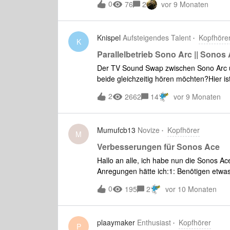
0
76
2
vor 9 Monaten
Knispel
Aufsteigendes Talent
Kopfhöre
K
Parallelbetrieb Sono Arc || Sonos
Der TV Sound Swap zwischen Sono Arc u
beide gleichzeitig hören möchten?Hier 
(e)ARC des TVund dem Arc klemmen.Es wi
2
2662
14
vor 9 Monaten
benötigt,um den Bluetooth-fähigen HDM
verbinden.
Mumufcb13
Novize
Kopfhörer
M
Verbesserungen für Sonos Ace
Hallo an alle, ich habe nun die Sonos 
Anregungen hätte ich:1: Benötigen etwa
kräftigere Mitten. Leider ist der Equal
0
195
2
vor 10 Monaten
den Lautsprechern nicht selber korrigiere
breiterer Equalizer mit mehr Einstellun
Tragen merkt man einen unangenehmen D
plaaymaker
Enthusiast
Kopfhörer
und größere Hörmuscheln sowie auch die
P