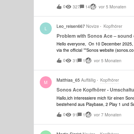
0
327
14
vor 5 Monaten
Leo_reisen667
Novize
Kopfhörer
L
Problem with Sonos Ace – sound cu
Hello everyone, On 10 December 2025, I
via the official **Sonos website (sonos.co
**£340.26Total discount: **–£130.00Fina
0
31
1
vor 5 Monaten
encountered a problem that I cannot expl
sound immediately cuts out – I can no lo
discharging the headphones and pairing 
Matthias_65
Auffällig
Kopfhörer
to be a problem with the connection or th
M
via my Sonos account on the website. I h
Sonos Ace Kopfhörer - Umschaltu
this is normal for Sonos, but it makes it d
Hallo,ich interessiere mich für einen So
for example, in the event of a complaint. 
bestehend aus Playbase, 2 Play 1 und 
the invoice in your customer account at
System umschalten ohne aufwendig über
0
91
1
vor 7 Monaten
Kopfhörer anschaffen würde.Gibt es da g
AntwortenLGMatthias