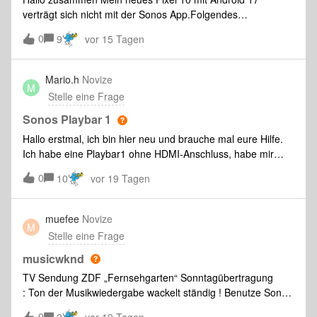
verträgt sich nicht mit der Sonos App.Folgendes
Problem:Bei aktiver Sonos App kann ich die Ton &amp;
0
9
vor 15 Tagen
Vibration Einstellungen auf dem Gerät nicht mehr aufrufen.
Sofortiger Absturz der Einstellungsapp. Andere Menüpunkte
funktionieren.Nach Erzwingen der Beendigung der Sonos
Mario.h
Novize
M
App alles wieder OK.Kann das wer nachvollziehen?
Stelle eine Frage
Lösungen? Danke vielmals Markus
Sonos Playbar 1
Hallo erstmal, ich bin hier neu und brauche mal eure Hilfe.
Ich habe eine Playbar1 ohne HDMI-Anschluss, habe mir
jetzt einen neuen Fernseher gekauft, den Hisense UR9.
0
10
vor 19 Tagen
Jetzt meine Frage: Wie kann ich die Playbar am besten
anschließen? Ich habe gelesen das man einen HDMI ARC
Adapter benutzen kann.Ich danke schon mal im voraus für
muefee
Novize
M
eure Hilfe
Stelle eine Frage
musicwknd
TV Sendung ZDF „Fernsehgarten“ Sonntagübertragung
: Ton der Musikwiedergabe wackelt ständig ! Benutze Sonos
Arc 700 und 2 Era 100.
0