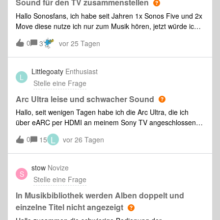
Sound für den TV zusammenstellen
Hallo Sonosfans, ich habe seit Jahren 1x Sonos Five und 2x
Move diese nutze ich nur zum Musik hören, jetzt würde ich
gerne meine vorhanden Sonos Geräte mit einem weiteren
0
3
vor 25 Tagen
Sonos Arc erweitern und an einen TV anschließen. Jetzt zu
meiner Frage kann ich den Five, die zwei Move und einen
neuen ARC sinnvoll an einen TV koppeln und einen guten
Littlegoaty
Enthusiast
L
Sound erwarten ? Oder passen die bestehen Geräte gar
Stelle eine Frage
nicht mit dem ARC zusammen ? lg Alex
Arc Ultra leise und schwacher Sound
Hallo, seit wenigen Tagen habe ich die Arc Ultra, die ich
über eARC per HDMI an meinem Sony TV angeschlossen
habe. Das Signal wird „passthrough“ durchgeschliffen.
L
0
15
vor 26 Tagen
Darüber hinaus ist noch ein Sub Mini mit der Arc verbunden.
Ansonsten keine weiteren Lautsprecher.Die Arc Ultra Ist der
Ersatz für die Beam Gen 2, die ich vorher an dem TV
stow
Novize
S
hatte.Ich muss aber sagen, dass ich von der Leistung der
Stelle eine Frage
neuen Soundbar ziemlich enttäuscht bin. Ich würde sogar
soweit gehen, zu sagen, dass die Beam deutlich besser
In Musikbibliothek werden Alben doppelt und
geklungen hat. Der Sound ist sowohl bei linearem TV
einzelne Titel nicht angezeigt
Empfang, als auch beim Stream von Apple Music über die