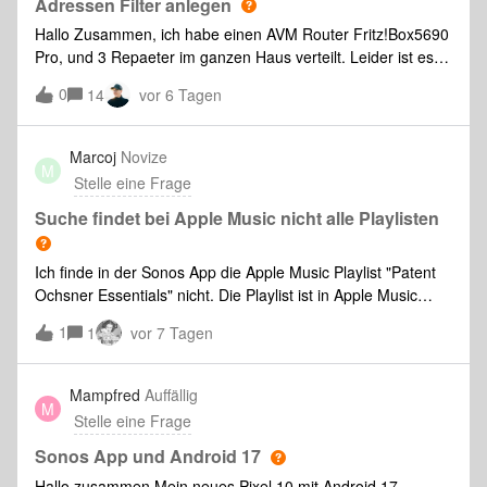
Adressen Filter anlegen
aktuell FRITZ!Bo
Hallo Zusammen, ich habe einen AVM Router Fritz!Box5690
Pro, und 3 Repaeter im ganzen Haus verteilt. Leider ist es
so, das die Boxen sich nicht mehr gruppeiren lassen, das 2
0
14
vor 6 Tagen
Boxen an die Repaeter gehen und 1 Box an den Router,
somit ist eine Gruppeirung der Boxen nicht mehr möglich. Es
kommt nur aus einer Box Musik. Laut Sonos Support kann
Marcoj
Novize
M
man einen MAC Filter / Blackliste auf dem Router anlegen,
Stelle eine Frage
kann mir dabei jemand von euch helfen? Das wäre ganz toll.
LG ANdrea
Suche findet bei Apple Music nicht alle Playlisten
Ich finde in der Sonos App die Apple Music Playlist "Patent
Ochsner Essentials" nicht. Die Playlist ist in Apple Music
jedoch verfügbar und wird in der Apple Music App auch
1
1
vor 7 Tagen
gefunden. Wenn man in der Apple Music App diese Playlist
in die eigene Mediathek hinzufügt, findet man in der Sonos
App die Playlist unter Apple Music-&gt;Library-&gt;Playlists-
Mampfred
Auffällig
M
&gt;Apple Music Playlists. Über die Sonos App Suche ist die
Stelle eine Frage
Playlist aber auch dann nicht zu finden.Liegt hier ein Bug in
der Sonos Suche vor liegt das Problem auf Apple Seite?
Sonos App und Android 17
Hallo zusammen Mein neues Pixel 10 mit Android 17