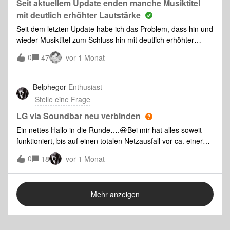
Seit aktuellem Update enden manche Musiktitel
mit deutlich erhöhter Lautstärke
Seit dem letzten Update habe ich das Problem, dass hin und
wieder Musiktitel zum Schluss hin mit deutlich erhöhter
Lautstärke enden. Die Dauer dieser Sequenzen beträgt
0
47
vor 1 Monat
ungefähr drei bis fünf Sekunden. Es geschieht ca. alle zehn
bis 15 Titel. Ein genauer Intervall ist für mich nicht zu
erkennen. Jedes Mal erschrecke ich durch den “Lärm”. Der
Belphegor
Enthusiast
darauffolgende Titel geht mit der gewohnten/eingestellten
Stelle eine Frage
Lautstärke weiter.Habt Ihr ähnliche Erfahrungen
gesammelt?
LG via Soundbar neu verbinden
Ein nettes Hallo in die Runde….😃Bei mir hat alles soweit
funktioniert, bis auf einen totalen Netzausfall vor ca. einer
Woche von Vodafone. Dann funktionierte natürlich die
0
18
vor 1 Monat
Verbindung LG-TV mit Sonos auch nicht mehr, also habe ich
den Fernsehton ausgewählt, um überhaupt einen Ton zu
haben.Nach aktueller Reparatur des Netzes alles wieder
Mehr anzeigen
hochgefahren (Fritz) und……dann keine Verbindung zum
LG-TV via Sonos (kein Ton) bekommen. War ja auch klar.
Nun war ich so deppert und habe mir die vorigen
funktionierenden Einstellungen des LGs nicht gemerkt, um