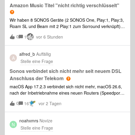
Amazon Music Titel "nicht richtig verschlüsselt"
Wir haben 8 SONOS Geräte (2 SONOS One, Play:1, Play:3,
Roam SL und Beam mit 2 Play:1 zum Sorround verknüpft) in
unserem Haus verteilt, weil das System mal ziemlich gut war
0
1
vor 6 Stunden
(den ganzen Ärger mit App-Update etc. lasse ich mal hier
raus).Weiterhin ist ein Amazon Music unlimited-Account mit
der SONOS verknüpft.Seit langem haben wir aber folgende
alfred_b
Auffällig
A
Problem:Nicht rekonstruierbar werden Titel in Alben
Stelle eine Frage
übersprungen, weil ein Titel nicht wiedergegeben werden
kann, da er “nicht richtig verschlüsselt” sei. Wenn man ihn
Sonos verbindet sich nicht mehr seit neuem DSL
dann noch mal abspielen will geht er manchmal, manchmal
Anschluss der Telekom
braucht es mehrere Anläufe, manchmal gebe ich
macOS App 17.2.3 verbindet sich nicht mehr, macOS 26.6,
irgendwann auf. Manchmal geht er und springt
nach der Inbetriebnahme eines neuen Routers (Speedport
mittendrin.Ich habe auch noch mal den Account in SONOS
7) der Telekom. Mit dem iPhone klappt es.
entfernt und neu verknüpft. Problem bleibt bestehen (siehe
0
16
vor 2 Tagen
Screenshot bei Wiedergabe auf der Roam SL). Das
Netzwerk selbst ist eigentlich sehr stabil. Hab gerade an der
noahxmrs
Novize
Stelle, an der die eine SONOS steht
N
gemessen: 349.933kbit/s (sollte ganz knapp ausreichen ;-)
Stelle eine Frage
).Die Titel werden jewe