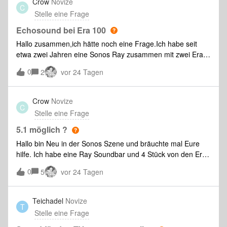
Crow
Novize
C
Stelle eine Frage
Echosound bei Era 100
Hallo zusammen,ich hätte noch eine Frage.Ich habe seit
etwa zwei Jahren eine Sonos Ray zusammen mit zwei Era
100 als Surround-Lautsprecher im Einsatz. Seit ungefähr
0
2
vor 24 Tagen
zwei Monaten tritt jedoch immer wieder folgendes Problem
auf:Plötzlich ist einer der beiden Era 100 zeitverzögert,
sodass ein deutliches Echo entsteht.Wenn ich den
Crow
Novize
C
betroffenen Lautsprecher anschließend kurz vom Strom
Stelle eine Frage
trenne, funktioniert er danach gar nicht mehr. Es kommt kein
Ton mehr heraus und wenn ich den Touch-Bereich oben
5.1 möglich ?
berühre, blinkt die LED nur kurz orange. Ansonsten reagiert
Hallo bin Neu in der Sonos Szene und bräuchte mal Eure
der Lautsprecher nicht mehr.Ich muss ihn dann jedes Mal
hilfe. Ich habe eine Ray Soundbar und 4 Stück von den Era
auf die Werkseinstellungen zurücksetzen und komplett neu
100 und würde gerne Sourround mit denen machen aber
0
einrichten, damit er wieder funktioniert.Hat jemand von euch
5
vor 24 Tagen
schaffe es nicht .Wäre super wenn ihr mir da helfen könntet.
dieses Problem schon einmal gehabt oder kennt eine
Lösung?Vielen Dank schon einmal für eure Hilfe!
Teichadel
Novize
T
Stelle eine Frage