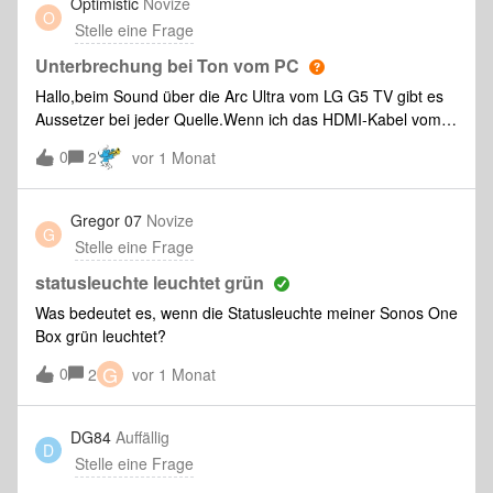
Optimistic
Novize
O
noch machen soll.
Stelle eine Frage
Unterbrechung bei Ton vom PC
Hallo,beim Sound über die Arc Ultra vom LG G5 TV gibt es
Aussetzer bei jeder Quelle.Wenn ich das HDMI-Kabel vom
PC abziehe, läuft alles normal. Ein sehr gutes HDMI-Kabel
0
2
vor 1 Monat
(60Hz usw) habe ich angeschafft, ändert aber nichts. Auch
die Kabel von den anderen Quellen habe ich probiert, ohne
Erfolg. Kann es am PC (Intel NUC 12), oder an den
Gregor 07
Novize
G
Einstellungen liegen?Kann mir jemand die optimalen
Stelle eine Frage
Einstellungen für Windows und LG TV nennen?Vielen Dank!
statusleuchte leuchtet grün
Was bedeutet es, wenn die Statusleuchte meiner Sonos One
Box grün leuchtet?
G
0
2
vor 1 Monat
DG84
Auffällig
D
Stelle eine Frage