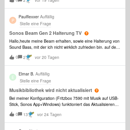
2
vor 19 Tagen
Paulflexxer
Auffällig
P
Stelle eine Frage
Sonos Beam Gen 2 Halterung TV
Hallo,heute meine Beam erhalten, sowie eine Halterung von
Sound Bass, mit der ich nicht wirklich zufrieden bin. auf dem
Bild zu sehen, die Schraube fest verschraubt mit der tv
0
2
vor 20 Tagen
Halterung und der Soundbar Halterung. das Problem, die
Halterung der Soundbar rutscht nach unten, sobald
Bewegung ins Spiel kommt. Sie sitzt ja schon relativ gut,
Elmar B.
Auffällig
E
jedoch wenn ich unten ziehe, dann kommt diese auch
Stelle eine Frage
runter.. was ja nicht sein soll. Gibt es eventuell vernünftigere
Halterungen? Bevor ich hier 100 Halterungen bestelle, wollte
Musikbibliothek wird nicht aktualisiert
ich eure Meinung hören. Eventuell kann mir jemand was
Bei meiner Konfiguration (Fritzbox 7590 mit Musik auf USB-
besseres empfehlen, wo sich definitiv nichts bewegt.
Stick, Sonos App+Windows) funktioniert das Aktualisieren
der MB nicht mehr (sowohl auf der App als auch in Windows
0
13
vor 24 Tagen
probiert). Neue Musiktitel, die physikalisch am Stick sind,
tauchen in der MB nicht auf.Was kann ich noch probieren?