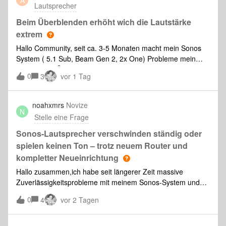
Lautsprecher
Beim Überblenden erhöht wich die Lautstärke
extrem
Hallo Community, seit ca. 3-5 Monaten macht mein Sonos
System ( 5.1 Sub, Beam Gen 2, 2x One) Probleme mein
Cossfaden / Überblenden. Unabhängig des
0
3
vor 1 Tag
Streamingdiensts wird kurz vor dem Crossfade zwischen der
Titel die Lautstärke extrem hoch und man bek
noahxmrs
Novize
N
Stelle eine Frage
Sonos-Lautsprecher verschwinden ständig oder
spielen keinen Ton – trotz neuem Router und
kompletter Neueinrichtung
Hallo zusammen,ich habe seit längerer Zeit massive
Zuverlässigkeitsprobleme mit meinem Sonos-System und
bin mittlerweile ziemlich frustriert.Mein Setup besteht aus:●
0
4
vor 2 Tagen
2× Sonos Play:5 Gen. 2● 1× Sonos Era 100● 1× Sonos Arc
Ultra● FRITZ!Box 5690 Pro mit