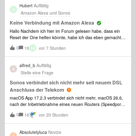
Hubert
Auffällig
H
Amazon Alexa und Sonos
Keine Verbindung mit Amazon Alexa
Hallo Nachdem ich hier im Forum gelesen habe, dass ein
Reset der One helfen könnte, habe ich das eben gemacht
und sie neu eingerichtet. Die Amazon Alexa App meldet,
H
0
10
vor 7 Stunden
dass sie die Sonos One automatisch mit dem Skill Sonos
verbunden hat. Was die App (S1
alfred_b
Auffällig
A
Stelle eine Frage
Sonos verbindet sich nicht mehr seit neuem DSL
Anschluss der Telekom
macOS App 17.2.3 verbindet sich nicht mehr, macOS 26.6,
nach der Inbetriebnahme eines neuen Routers (Speedport
7) der Telekom. Mit dem iPhone klappt es.
0
16
vor 20 Stunden
Absolutelyluca
Novize
A