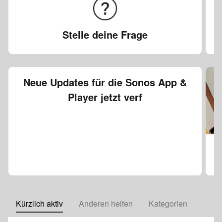
Bleib über die neuesten Themen informiert
Stelle deine Frage
Stelle Fragen und hilf anderen
Neue Updates für die Sonos App &
Stelle Deine Frage hier
Player jetzt verf
Kürzlich aktiv
Anderen helfen
Kategorien