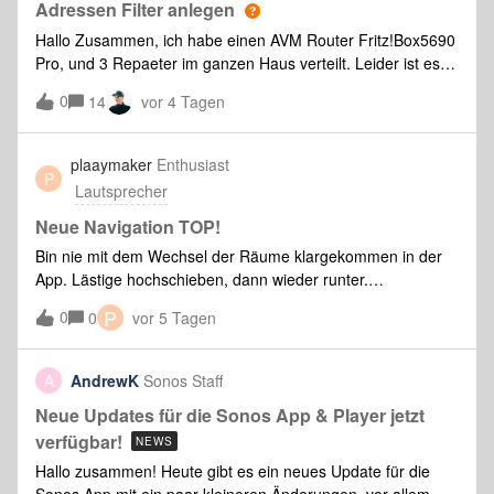
Adressen Filter anlegen
Hallo Zusammen, ich habe einen AVM Router Fritz!Box5690
Pro, und 3 Repaeter im ganzen Haus verteilt. Leider ist es
so, das die Boxen sich nicht mehr gruppeiren lassen, das 2
0
14
vor 4 Tagen
Boxen an die Repaeter gehen und 1 Box an den Router,
somit ist eine Gruppeir
plaaymaker
Enthusiast
P
Lautsprecher
Neue Navigation TOP!
Bin nie mit dem Wechsel der Räume klargekommen in der
App. Lästige hochschieben, dann wieder runter.
Nervig. Jetzt ist es übersichtlich und super. DANKE!!! Kleiner
P
0
0
vor 5 Tagen
Tipp für die Zukunft: Niemals die Übersicht einem gefühlt
moderneren Aussehen opfern.
A
AndrewK
Sonos Staff
Neue Updates für die Sonos App & Player jetzt
verfügbar!
NEWS
Hallo zusammen! Heute gibt es ein neues Update für die