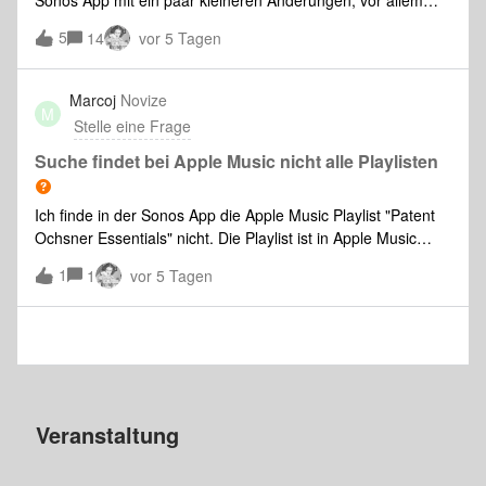
Sonos App mit ein paar kleineren Änderungen, vor allem
rund um die neue verbesserte Navigation.Ich möchte kurz
5
14
vor 5 Tagen
die Gelegenheit nutzen, mich vorzustellen. Ich bin Andrew,
seit über 12 Jahren bei S
Marcoj
Novize
M
Stelle eine Frage
Suche findet bei Apple Music nicht alle Playlisten
Ich finde in der Sonos App die Apple Music Playlist "Patent
Ochsner Essentials" nicht. Die Playlist ist in Apple Music
jedoch verfügbar und wird in der Apple Music App auch
1
1
vor 5 Tagen
gefunden. Wenn man in der Apple Music App diese Playlist
in die eigene Mediat
Veranstaltung