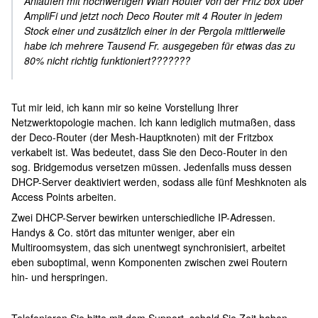
Anläufen mit hochwertigen Wlan Router von der Fritz box über
AmpliFi und jetzt noch Deco Router mit 4 Router in jedem
Stock einer und zusätzlich einer in der Pergola mittlerweile
habe ich mehrere Tausend Fr. ausgegeben für etwas das zu
80% nicht richtig funktioniert???????
Tut mir leid, ich kann mir so keine Vorstellung Ihrer
Netzwerktopologie machen. Ich kann lediglich mutmaßen, dass
der Deco-Router (der Mesh-Hauptknoten) mit der Fritzbox
verkabelt ist. Was bedeutet, dass Sie den Deco-Router in den
sog. Bridgemodus versetzen müssen. Jedenfalls muss dessen
DHCP-Server deaktiviert werden, sodass alle fünf Meshknoten als
Access Points arbeiten.
Zwei DHCP-Server bewirken unterschiedliche IP-Adressen.
Handys & Co. stört das mitunter weniger, aber ein
Multiroomsystem, das sich unentwegt synchronisiert, arbeitet
eben suboptimal, wenn Komponenten zwischen zwei Routern
hin- und herspringen.