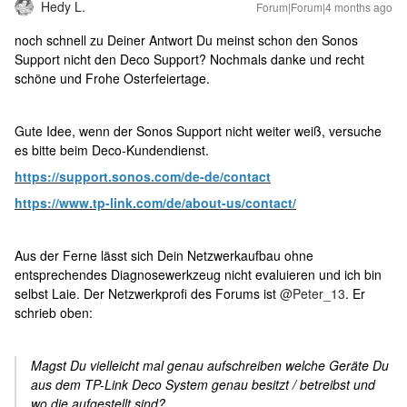
Hedy L.
Forum|Forum|4 months ago
noch schnell zu Deiner Antwort Du meinst schon den Sonos
Support nicht den Deco Support? Nochmals danke und recht
schöne und Frohe Osterfeiertage.
Gute Idee, wenn der Sonos Support nicht weiter weiß, versuche
es bitte beim Deco-Kundendienst.
https://support.sonos.com/de-de/contact
https://www.tp-link.com/de/about-us/contact/
Aus der Ferne lässt sich Dein Netzwerkaufbau ohne
entsprechendes Diagnosewerkzeug nicht evaluieren und ich bin
selbst Laie. Der Netzwerkprofi des Forums ist ​
@Peter_13
. Er
schrieb oben:
Magst Du vielleicht mal genau aufschreiben welche Geräte Du
aus dem TP-Link Deco System genau besitzt / betreibst und
wo die aufgestellt sind?