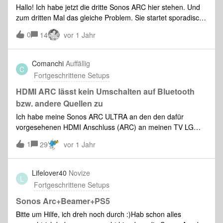
Hallo! Ich habe jetzt die dritte Sonos ARC hier stehen. Und
zum dritten Mal das gleiche Problem. Sie startet sporadisch
neu. Egal ob ich streame oder über der TV über ARC den
0
14
vor 1 Jahr
Ton zuspielt. Angeschlossen ist die Sonos Arc via HDMI an
meinen Samsung TV GQ50QN90AATXZG. Im Netzwerk ist
sie per Kabel angeschlossen. Alle Geräte haben den
Comanchi
Auffällig
C
neusten/letzten Softwarestand. Hat da jemand eine
Fortgeschrittene Setups
Idee? Gruss Thomas
HDMI ARC lässt kein Umschalten auf Bluetooth
bzw. andere Quellen zu
Ich habe meine Sonos ARC ULTRA an den den dafür
vorgesehenen HDMI Anschluss (ARC) an meinen TV LG
OLED G4 angeschlossen. Ich kann am TV jetzt jedoch keine
1
29
vor 1 Jahr
anderen Quellen (Bluetooth, TV Lautsprecher etc.) mehr
hören. Normalerweise gehe ich im Menü des TV auf die
entsprechenden Einstellungen und konnte zumindest bei
Lifelover40
Novize
L
anderen Soundbars auswählen, ob ich die Lautsprecher
Fortgeschrittene Setups
des TV, TV und Soundbar oder über Bluetooth Kopfhörer
den Ton hören wollte. Ich kann zwar am TV auswählen,
Sonos Arc+Beamer+PS5
über was ich den Ton ausgeben will, aber nach ca. zwei
Bitte um Hilfe, ich dreh noch durch :)Hab schon alles
Sekunden schaltet sich der HDMI Anschluss wieder