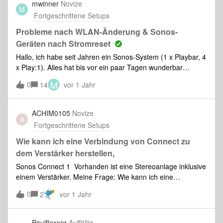
mwinner
Novize
M
Fortgeschrittene Setups
Probleme nach WLAN-Änderung & Sonos-
Geräten nach Stromreset
Hallo, ich habe seit Jahren ein Sonos-System (1 x Playbar, 4
x Play:1). Alles hat bis vor ein paar Tagen wunderbar
funktioniert. Nun habe ich einen neuen Router (Fritzbox
M
0
14
vor 1 Jahr
7590 AX) und eine neue, geänderte WLAN-SSID.Das
Sonos-Netzwerk (die Playbar ist per LAN angeschlossen,
alles andere per WLAN) läuft an sich auch, aber da ich die
ACHIM0105
Novize
A
Geräte meist nur kurze Zeit am Stück nutze, sind alle Geräte
Fortgeschrittene Setups
mittels einer WLAN-Steckdose im Normalfall abgeschaltet
(Stichwort: Stromverbrauch).Schalte ich nun den Strom für
Wie kann ich eine Verbindung von Connect zu
zwei einzelne Play:1 ein, sind diese Geräte nicht mehr in der
dem Verstärker herstellen,
Sonos-App vorhanden. Sobald die Playbar jedoch
Sonos Connect 1 Vorhanden ist eine Stereoanlage inklusive
eingeschaltet wird, geht wieder alles - aber eben nur so
einem Verstärker. Meine Frage: Wie kann ich eine
lange diese auch mit Strom versorgt wird.Da bis zu meinem
Verbindung von Connect zu dem Verstärker herstellen, so
WLAN-Wechsel alel Geräte unabhängig von der Playbar
0
2
vor 1 Jahr
dass ich die Musik über die Anlage hören kann.
funktioniert haben , scheine ich wohl irgendwo einen
Denkfehler oder eine Einstellung vergessen zu haben. Kann
Paulflexxer
Auffällig