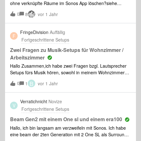
ohne verknüpfte Räume im Sonos App löschen?siehe
BildVG Axel
0
8
vor 1 Jahr
FringeDivision
Auffällig
F
Fortgeschrittene Setups
Zwei Fragen zu Musik-Setups für Wohnzimmer /
Arbeitszimmer
Hallo Zusammen,ich habe zwei Fragen bzgl. Lautsprecher
Setups fürs Musik hören, sowohl in meinem Wohnzimmer
als auch im Arbeitszimmer.In meinem Wohnzimmer (25qm)
B
0
1
vor 1 Jahr
ist aktuell eine Arc Ultra ohne Sub oder Rears am werkeln.
Für das, was ich an TV schaue (Netflix, Prime, Mediatheken)
ist die Arc Ultra für mein Empfinden gut genug, fürs Musik
Verratichnicht
Novize
V
hören gefällt mir der Klang allerdings leider überhaupt nicht.
Fortgeschrittene Setups
Klar, es ist eine Soudbar für TV und daher für Musik wohl
eher ungeeignet. Daher überlege ich, fürs Wohnzimmer ein
Beam Gen2 mit einem One sl und einem era100
Five Sterepaar anzuschaffen und dieses als zweites
Hallo, ich bin langsam am verzweifeln mit Sonos. Ich habe
Wohnzimmer System, parallel zur Arc Ultra zu betreiben.
eine beam der 2ten Generation mit 2 One SL als Surround
Das Five Stereopaar sollte deutlich besser für Musik