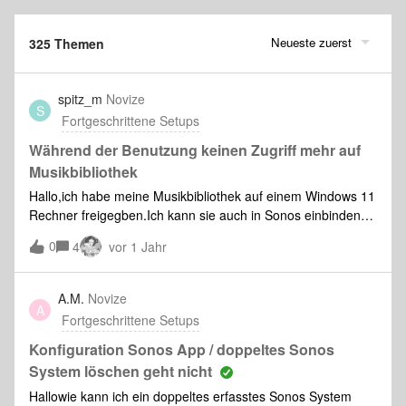
Neueste zuerst
325 Themen
spitz_m
Novize
S
Fortgeschrittene Setups
Während der Benutzung keinen Zugriff mehr auf
Musikbibliothek
Hallo,ich habe meine Musikbibliothek auf einem Windows 11
Rechner freigegben.Ich kann sie auch in Sonos einbinden
und abspielen. Seit einiger Zeit habe ich allerdings das
0
4
vor 1 Jahr
Problem, dass nach dem Abspielen von ein paar Liedern die
Meldung “Kein Zugriff” kommt.Ich habe keine Idee was das
Problem ist. Hat jemand von Euch einen Tipp? Danke
A.M.
Novize
A
Fortgeschrittene Setups
Konfiguration Sonos App / doppeltes Sonos
System löschen geht nicht
Hallowie kann ich ein doppeltes erfasstes Sonos System