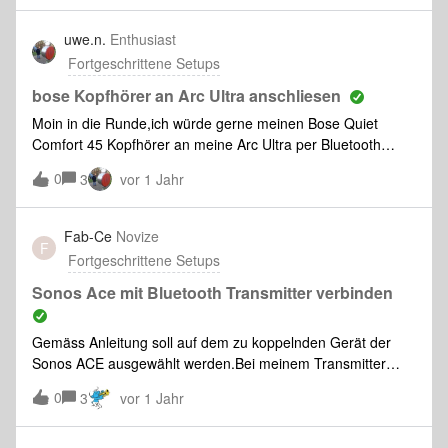
funktioniert, da dieser bei mir trotz verschiedener
Problemlösungsversuche einfach nicht geht. Wenn er bei
uwe.n.
Enthusiast
jemanden mit Sonos 1 ebenfalls nicht geht, kommt es
Fortgeschrittene Setups
vermutlich vom Sender. Vielen herzlichen Dank im Voraus
und herzliche Grüße Felix
bose Kopfhörer an Arc Ultra anschliesen
Moin in die Runde,ich würde gerne meinen Bose Quiet
Comfort 45 Kopfhörer an meine Arc Ultra per Bluetooth
anschließen, um hin und wieder Musik von der Soundbat zu
0
3
vor 1 Jahr
hören.Wie mache ich das ? Danke für aufschlussreiche
Anregungen Uwe
Fab-Ce
Novize
F
Fortgeschrittene Setups
Sonos Ace mit Bluetooth Transmitter verbinden
Gemäss Anleitung soll auf dem zu koppelnden Gerät der
Sonos ACE ausgewählt werden.Bei meinem Transmitter
kann kein Gerät gewählt werden. Es verbindet einfach
0
3
vor 1 Jahr
automatisch mit dem Gerät das im Pairing Modus ist. Geht
mit allen Kopfhörern, nur mit dem ACE nicht