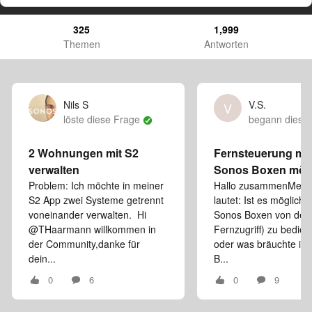
325
1,999
Themen
Antworten
Nils S
V.S.
V
löste diese Frage
begann diese
2 Wohnungen mit S2
Fernsteuerung me
verwalten
Sonos Boxen mög
Problem: Ich möchte in meiner
Hallo zusammenMein
S2 App zwei Systeme getrennt
lautet: Ist es möglich
voneinander verwalten. Hi
Sonos Boxen von der 
@THaarmann willkommen in
Fernzugriff) zu bedie
der Community,danke für
oder was bräuchte ic
dein...
B...
0
6
0
9