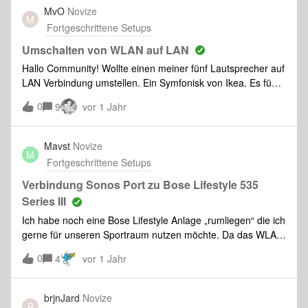
Hilfestellung. Wie mache ich das am besten? Welche
MvO
Novize
M
Informationen benötige ich? Wie komme ich an die
Fortgeschrittene Setups
Informationen? (Ich nutze einen iMAC)Vielen Dank!Michael
Umschalten von WLAN auf LAN
Hallo Community! Wollte einen meiner fünf Lautsprecher auf
LAN Verbindung umstellen. Ein Symfonisk von Ikea. Es führt
dazu, dass der Lautsprecher im System auf Störung steht
0
9
vor 1 Jahr
und sich nur durch die Zurücksetzung auf
Werkseinstellungen reaktivieren lässt. Ich habe nach
mehreren Fehlversuchen die Gegenprobe mit einem Play:1
Mavst
Novize
M
gemacht. Mit dem gleichen Ergebnis. Ich habe vor kurzem
Fortgeschrittene Setups
meinen Switch getauscht. Könnte es vielleicht daran liegen?
Danke für Eure Hilfe!Michel
Verbindung Sonos Port zu Bose Lifestyle 535
Series III
Ich habe noch eine Bose Lifestyle Anlage „rumliegen“ die ich
gerne für unseren Sportraum nutzen möchte. Da das WLAN
Modul der Anlage nicht zuverlässig funktioniert und wir sonst
0
4
vor 1 Jahr
komplett alles auf Sonos umgestellt haben, würde ich die
Anlage gerne mit einem Sonos Port verbinden um das
System in unser Sonos Setup einzubinden. Mir stellt sich
brjnJard
Novize
B
nun die Frage, wie ich den Sonos Port mit dem Bose Modul