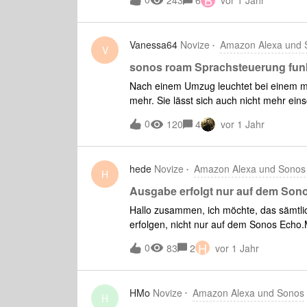
B
243
6
vor 1 Jahr
werden sie gar nicht erst angezeigt.Hat 
und neu hinzugefügt und die komplette V
Effekt.Die Steuerung in der Sonos-App 
Vanessa64
Novize
Amazon Alexa und 
was bringt den Echo Hub stillzulegen.Fü
V
sonos roam Sprachsteuerung funkt
Nach einem Umzug leuchtet bei einem m
mehr. Sie lässt sich auch nicht mehr ei
nicht mehr. Hat jemand eine Idee, was 
0
120
4
vor 1 Jahr
hede
Novize
Amazon Alexa und Sonos
H
Ausgabe erfolgt nur auf dem Son
Hallo zusammen, ich möchte, das sämtl
erfolgen, nicht nur auf dem Sonos Echo.M
dies liegen? Gruß, Henning
H
0
83
2
vor 1 Jahr
HMo
Novize
Amazon Alexa und Sonos
H