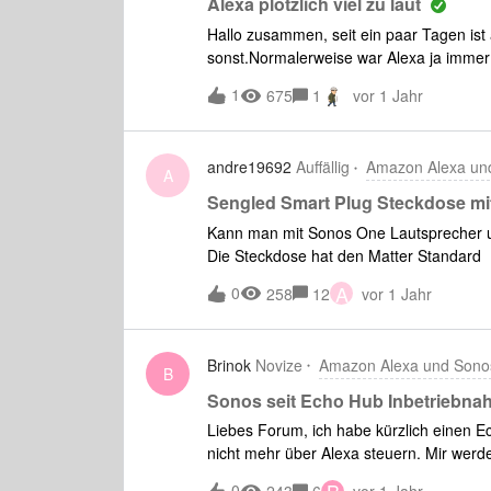
Alexa plötzlich viel zu laut
Hallo zusammen, seit ein paar Tagen ist
sonst.Normalerweise war Alexa ja immer so
wenn Sie spricht viel lauter als die ein
1
675
1
vor 1 Jahr
andre19692
Auffällig
Amazon Alexa un
A
Sengled Smart Plug Steckdose mi
Kann man mit Sonos One Lautsprecher u
Die Steckdose hat den Matter Standard
A
0
258
12
vor 1 Jahr
Brinok
Novize
Amazon Alexa und Sono
B
Sonos seit Echo Hub Inbetriebnah
Liebes Forum, ich habe kürzlich einen 
nicht mehr über Alexa steuern. Mir werde
kann sie weder aus Amazon Music herau
0