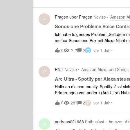
Fragen über Fragen
Novize
Amazon Al
F
Sonos one Probleme Voice Contro
Ich habe folgendes Problem ,Seit dem n
meiner Sonos one Box mit Alexa Nicht m
zurück gesetzt und alles Neu eingerichte
C
0
217
2
vor 1 Jahr
Version auf der Sonos Box verwende ko
Fehlermeldung,,Beim Starten der Sonos Vo
dein Mobilgerät mit dem WLAN verbunden is
P5.1
Novize
Amazon Alexa und Sonos
Ordnung .Wen ich die Sonos Box auf So
P
Sprachassistent hinzuzufügen aber dann 
Arc Ultra - Spotify per Alexa steue
Update von Sonos lief alles Fehlerfrei.
Hallo an die community. Spotify lässt sich
Erfahrungen von andern (Arc Ultra) Nutz
vorab.PS, Ich bin von einer Beam Gen 2,
P
0
287
2
vor 1 Jahr
umgestiegen und bin mit dem Sound extr
“schmalen“ Taler Sub (Mini) vervollständi
auch in kleinen Räumen gut (Lautstärk
andreas221988
Enthusiast
Amazon Al
A