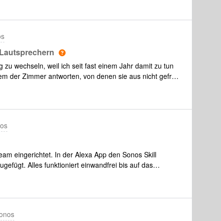
os
 Lautsprechern
 zu wechseln, weil ich seit fast einem Jahr damit zu tun
em der Zimmer antworten, von denen sie aus nicht gefragt
m Lautsprecher, 30 cm Entfernung und antworten tut ein
d auch dort aktiviert wenn ein Radiosender Aktiviert
einiger Zeit schon recherchiert und gesehen, dass Diese
zern auftaucht, und war der Hoffnung, dass es mit
nos
heint dem nicht so oder gibt es dann inzwischen eine hier
am eingerichtet. In der Alexa App den Sonos Skill
ugefügt. Alles funktioniert einwandfrei bis auf das
befehl. Wetter abrufen etc funktioniert. sonst kommt
Sonos one 2nd Edition Skill in der Alexa App und suchen
 meldet sich meine Box auch jeden Morgen um 6:00 mit
onos