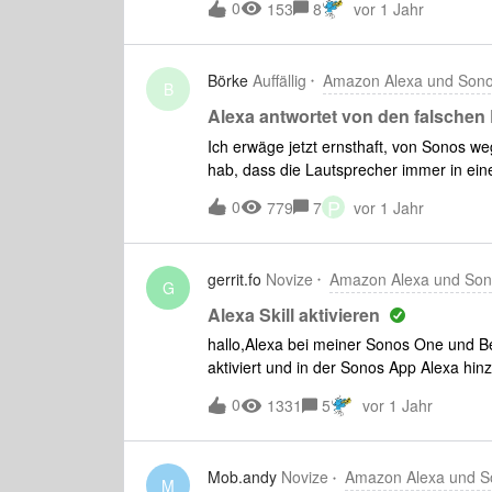
0
153
8
vor 1 Jahr
Börke
Auffällig
Amazon Alexa und Son
B
Alexa antwortet von den falschen
Ich erwäge jetzt ernsthaft, von Sonos weg
hab, dass die Lautsprecher immer in ein
wurden. Ich stehe im Bad, direkt vor de
P
0
779
7
vor 1 Jahr
Lautsprecher, zwei Zimmer weiter und wir
werden soll zum Beispiel. Ich hatte vor 
Thematik durchaus auch bei anderen Nut
gerrit.fo
Novize
Amazon Alexa und So
anderer Software besser läuft. Leider sc
G
bekannte Lösung dafür?
Alexa Skill aktivieren
hallo,Alexa bei meiner Sonos One und Be
aktiviert und in der Sonos App Alexa hinz
abspielen von zb Spotify über den Sprach
0
1331
5
vor 1 Jahr
immer die Meldung: „Aktivieren sie den 
sie nach neuen Geräten“Zusätzlich dazu
dieser Nachricht. Vielen Dank!
Mob.andy
Novize
Amazon Alexa und S
M