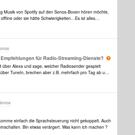
g Musik von Spotify auf den Sonos-Boxen hören möchte,
 offline oder sie hätte Schwierigkeiten…Es ist alles
App oder auch die Sonos-App funktionert es!Wer kann mir
Sonos
/ Empfehlungen für Radio-Streaming-Dienste?
d über Alexa und sage, welcher Radiosender gespielt
 über TuneIn, brechen aber z.B. mehrfach pro Tag ab und
g, für einen verlässlichen kostenfreien Streamingdienst
SONOS)?Wie kann ich das Problem lösen? Danke.
Sonos
ekomme einfach die Sprachsteuerung nicht gekoppelt. Auch
 einschalten. Bin etwas verärgert. Was kann ich machen ?