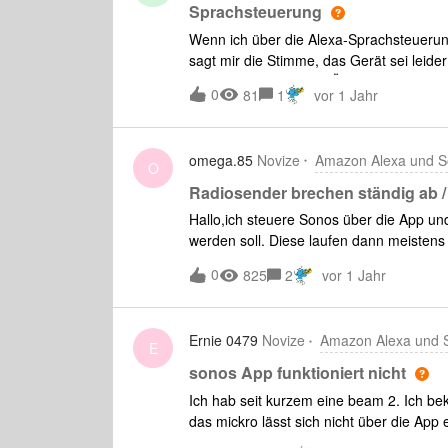
Sprachsteuerung
Wenn ich über die Alexa-Sprachsteuerun
sagt mir die Stimme, das Gerät sei leider
miteinander verknüpft!Über die Spotify-
0
81
1
vor 1 Jahr
helfen?Vielen Dank und liebe Grüße
omega.85
Novize
Amazon Alexa und 
O
Radiosender brechen ständig ab 
Hallo,ich steuere Sonos über die App un
werden soll. Diese laufen dann meistens
es wird stumm.Hat jemand eine Empfehlun
0
825
2
vor 1 Jahr
für Radiosender in Deutschland (über 
Ernie 0479
Novize
Amazon Alexa und 
E
sonos App funktioniert nicht
Ich hab seit kurzem eine beam 2. Ich b
das mickro lässt sich nicht über die App