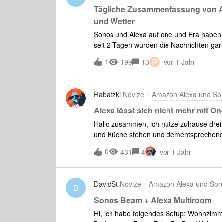
Tägliche Zusammenfassung von Al
und Wetter
Sonos und Alexa auf one und Era haben 
seit 2 Tagen wurden die Nachrichten gar
funktioniert die Alexa App tadellos und es
P
1
199
13
vor 1 Jahr
alle Verknüpfungen von Sonos und Alexa
wieder Verbunden, hat funktioniert, Nac
ntv Briefing Wetter und Ankündigungen a
Rabatzki
Novize
Amazon Alexa und So
muss man erst den Subwoofer entfernen,
verknüpfen.Auch hier wird die tägliche
Alexa lässt sich nicht mehr mit O
Hallo zusammen, ich nutze zuhause drei
und Küche stehen und dementsprechend b
Alexa als Sprachassistenten benutzt, jedoc
0
431
4
vor 1 Jahr
Wohnzimmer.Ein Blick in die Sonos App 
dies:Aha denke ich mir, Alexa scheint ei
einfach erneut. Ich tippe also auf „Sprac
DavidSt
Novize
Amazon Alexa und So
an:Tja, nun gaukelt mir die App vor, das
D
erneut hinzufügen kann ich es aus dies
Sonos Beam + Alexa Multiroom
mich aber nicht geschlagen und ich ver
Hi, ich habe folgendes Setup: Wohnzim
Systemeinstellungen. Unter „Dein System