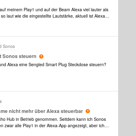
 auf meinem Play1 und auf der Beam Alexa viel lauter als
 laut wie die eingestellte Lautstärke, aktuell ist Alexa
gestellte Lautsträke.Wie kann man das Problem behen?
d Sonos
t Sonos steuern
nd Alexa eine Sengled Smart Plug Steckdose steuern?
s
me nicht mehr über Alexa steuerbar
Echo Hub in Betrieb genommen. Seitdem kann ich Sonos
n zwar alle Play1 in der Alexa-App angezeigt, aber ich
s noch über meine Echo Dots ansteuern.Im Echo Hub