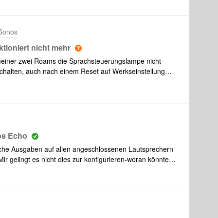
jemand Ideen? Ich habe schon alle Play1 in Alexa entfernt
erbindung Alexa/Sonos mehrfach neu erstellt. Bisher ohne
funktioniert.Werde wohl am Wochenende mal gucken ob es
Sonos
r weitere Ideen/Erfahrungen wäre ich dankbar.
ioniert nicht mehr
einer zwei Roams die Sprachsteuerungslampe nicht
nschalten, auch nach einem Reset auf Werkseinstellung
ich noch ausprobieren kann?Danke 🙂
os Echo
iche Ausgaben auf allen angeschlossenen Lautsprechern
ir gelingt es nicht dies zur konfigurieren-woran könnte