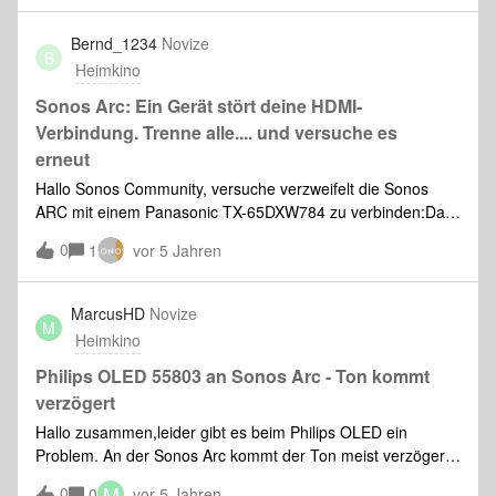
One nur Sourroundspeaker mit leisen klängen auch wenn
ich sie im Controller auf voll setzte. Kann man da zwischen
Bernd_1234
Novize
B
Sourround und Stereo switchen wenn der Fernseher die
Heimkino
Quelle ist? oder gibt es irgendeine andere Lösung?Vielen
Dank schonmal vorab.
Sonos Arc: Ein Gerät stört deine HDMI-
Verbindung. Trenne alle.... und versuche es
erneut
Hallo Sonos Community, versuche verzweifelt die Sonos
ARC mit einem Panasonic TX-65DXW784 zu verbinden:Das
mitgelieferte HDMI-ARC Kabel ist mit dem Panasonic HDMI-
0
1
vor 5 Jahren
2 Anschluß korrekt verbunden. Viera-Link ist auf “Ein”
gesetzt und keine weiteren Heimkino-Produkte sind
angeschlossen.Muß im Panasonic Setup-Menü unter TV-
MarcusHD
Novize
M
Anschluss die Option “TV Audio Eingang” auf ARC gesetzt
Heimkino
werden ? Aber wo? Ich finde diesen Menüpunkt nicht.Ich
wäre dankbar, wenn mir jemand bei der Installation
Philips OLED 55803 an Sonos Arc - Ton kommt
weiterhelfen könnte. Vielen Dank für Eure Hilfe !
verzögert
Hallo zusammen,leider gibt es beim Philips OLED ein
Problem. An der Sonos Arc kommt der Ton meist verzögert
an, so dass das Bild dem Ton immer voraus ist. Alles ist up
M
0
0
vor 5 Jahren