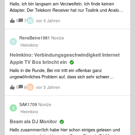
Hallo, ich bin langsam am Verzweifeln. Ich finde keinen
Adapter. Der Telekom Receiver hat nur Toslink und Analoge
Ausgänge und einen HDMI. Dieser HDMI geht an meinen
W
0
7
vor 5 Jahren
Beamer. Meine Sonos Beam hat nur HDMI ARC als
Kabeleingang. Hat hier jemakd einen Plan wie ich jetzt den
Ton mit der SONOS BEAM abspielen kann?z.B. TOSLINK zu
ReneBeine1981
Novize
R
HDMI ARC? Ich finde da keinen Adaper. TOSLINK zu AirPlay
Heimkino
geht auch nicht… Vielen Dank
Heimkino: Verbindungsgeschwindigkeit Internet
Apple TV Box brincht ein
Hallo in die Runde, Bei mir tritt ein offenbar ganz
ungewöhnliches Problem auf, dass sich sehr schwer
nachvollziehen lässt. Zunächst zu meinem
G
0
6
vor 5 Jahren
HeimkinoSetup:Sonos Arc Sonos BoostApple TV 4K
BoxPanasonic 4K Smart TVVodafone Internetverbindung mit
bis zu 1000/50 Mbit/s im Download/Upload über Standard
SAK1709
Novize
S
WLAN Router von Vodafone Nun zu meiner Problem
Heimkino
Beschreibung:Ich schaue meine Streaming Inhalte
ausschließlich über die Apple TV Box (WLAN-
Beam als DJ Monitor
Verbindung). Diese ist mit einem 4Kfähigen Highspeed
Hallo zusammen!Ich habe hier schon einiges gelesen und
HDMI Kabel an meinen Smart TV angeschlossen und gibt