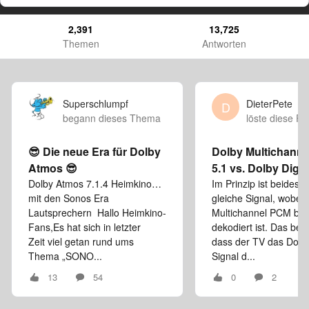
2,391
13,725
Themen
Antworten
Superschlumpf
DieterPete
D
begann dieses Thema
löste diese F
😎 Die neue Era für Dolby
Dolby Multichann
Atmos 😎
5.1 vs. Dolby Digita
Dolby Atmos 7.1.4 Heimkino…
Im Prinzip ist beides 
mit den Sonos Era
gleiche Signal, wobei
Lautsprechern Hallo Heimkino-
Multichannel PCM ber
Fans,Es hat sich in letzter
dekodiert ist. Das bed
Zeit viel getan rund ums
dass der TV das Dolby
Thema „SONO...
Signal d...
13
54
0
2