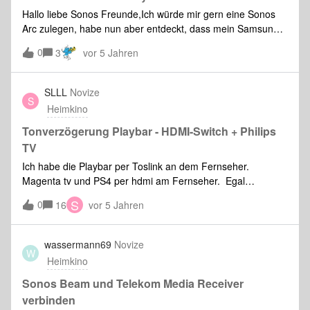
Hilfe!
Hallo liebe Sonos Freunde,Ich würde mir gern eine Sonos
Arc zulegen, habe nun aber entdeckt, dass mein Samsung
TV kein Dolby Atmos unterstützt. Habe ich trotzdem die
0
3
vor 5 Jahren
Möglichkeit, Zeuge eines tollen Klangerlebnisses zu
werden? Also ist zB der Qualitätsunterschied zu
schwächeren Soundbars trotzdem deutlich erkennbar?Mein
SLLL
Novize
S
TV:Samsung UE65NU8009- Dolby Digital + / HDMI Arc /
Heimkino
KEIN Dolby Atmos Vielen Dank im Voraus
Tonverzögerung Playbar - HDMI-Switch + Philips
TV
Ich habe die Playbar per Toslink an dem Fernseher.
Magenta tv und PS4 per hdmi am Fernseher. Egal
welche der beiden Quellen ich nutze kommt bei DD Auswahl
S
0
16
vor 5 Jahren
nur verzögert der Ton aus der Playbar. Nutze ich die Apps
im TV ist auch mit DD alles gut. Würde es helfen einen hdmi
Switch mit Audio extractor an die ps4 zu schließen und den
wassermann69
Novize
W
toslink von dort direkt in die Playbar? LG
Heimkino
Sonos Beam und Telekom Media Receiver
verbinden