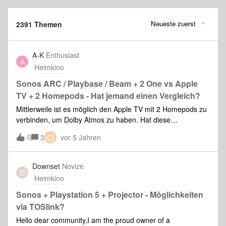
Neueste zuerst
2391 Themen
A-K
Enthusiast
A
Heimkino
Sonos ARC / Playbase / Beam + 2 One vs Apple
TV + 2 Homepods - Hat jemand einen Vergleich?
Mittlerweile ist es möglich den Apple TV mit 2 Homepods zu
verbinden, um Dolby Atmos zu haben. Hat diese
Kombination jemand im Einsatz? Wie ist eure Erfahrung
G
0
3
vor 5 Jahren
damit? Wie ist der Vergleich mit Sonos ARC / Playbase /
Beam mit 2 One?
Downset
Novize
D
Heimkino
Sonos + Playstation 5 + Projector - Möglichkeiten
via TOSlink?
Hello dear community,I am the proud owner of a