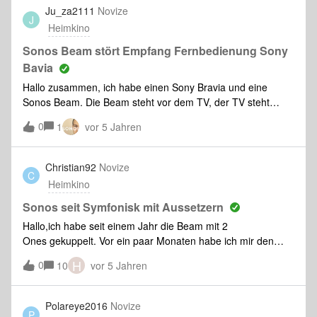
Ju_za2111
Novize
J
Heimkino
Sonos Beam stört Empfang Fernbedienung Sony
Bavia
Hallo zusammen, ich habe einen Sony Bravia und eine
Sonos Beam. Die Beam steht vor dem TV, der TV steht
dahinter, allerdings auf Füßen - heißt der Sensor des TV
0
1
vor 5 Jahren
liegt höher. Sobald die Beam an ist, was sie eigentlich immer
ist beim Tv schauen, reagiert die IR Fernbedienung des TV
nicht, bzw sehr schlecht und auch nur sehr sporadisch. Ich
Christian92
Novize
C
bin mir nahezu sicher, dass die Beam den Empfang stört, da
Heimkino
ich nun auf dem Smartphone eine W-Lan Fernbedienung
nutze und diese tadellos funktioniert. Hat jemand eine Idee
Sonos seit Symfonisk mit Aussetzern
wie ich das Problem umgehen kann? Gruß und Danke im
Hallo,ich habe seit einem Jahr die Beam mit 2
Voraus!
Ones gekuppelt. Vor ein paar Monaten habe ich mir den
Symfonisk geholt und habe seit dem Probleme mit Multi-
H
0
10
vor 5 Jahren
Room über AirPlay, aber auch einzelnt funktioniert der
Symfonisk nicht zuverlässig.Über Spotify einen Podcast nur
über Symfonisk zu hören führt z.T. zu Aussetzern, laut
Polareye2016
Novize
P
Handy läuft es noch weiter. Manchmal sogar zu einem