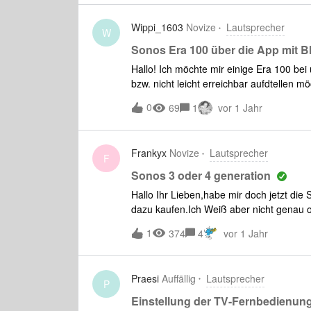
Wippi_1603
Novize
Lautsprecher
W
Sonos Era 100 über die App mit B
Hallo! Ich möchte mir einige Era 100 bei
bzw. nicht leicht erreichbar aufdtellen 
komme stellt sich mir die Frage ob man B
0
69
1
vor 1 Jahr
dem Netzwerk muss er ja sowieso verbun
so wie ich mir das vorstelle oder gibts 
Frankyx
Novize
Lautsprecher
F
Sonos 3 oder 4 generation
Hallo Ihr Lieben,habe mir doch jetzt die
dazu kaufen.Ich Weiß aber nicht genau ob
Preiß unterschied doch ziemlich hoch ist
1
374
4
vor 1 Jahr
empfehlen, ich möchte halt nur ein gute
Praesi
Auffällig
Lautsprecher
P
Einstellung der TV-Fernbedienun