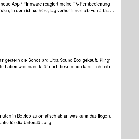
 neue App / Firmware reagiert meine TV-Fernbedienung
ich, in dem ich so höre, lag vorher innerhalb von 2 bis 3
zt liegt es bei mindestens dem Zehnfachen! Unschön ist
einander oft quasi nicht gezählt werden.Mal schnell etwas
 30 "Klicks".Über die App funktioniert es relativ normal,
urstfinger nicht besonders genau... .Läßt sich das
g GQ75Q80, angeschlossen ist eine Playbase per
ir gestern die Sonos arc Ultra Sound Box gekauft. Klingt
ste haben was man dafür noch bekommen kann. Ich habe
 das beste ist was man bekommen kann und möchte mir
llen. Was für Boxen soll ich mir jetzt noch für hinten
V 65 zoll und wäre auch dafür dankbar die besten
ragen und hoffe das ich einige beantwortet
aus
inuten in Betrieb automatisch ab an was kann das liegen.
anke für die Unterstützung.