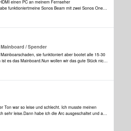
r HDMI einen PC an meinem Fernseher
gabe funktioniertmeine Sonos Beam mit zwei Sonos One
leider nicht den Sound meines PCs aus. gibt jetzt aber
. Kann man den Sound über den Fernseher an die Beam
r HDMI Adapter Lösungen arbeiten?
 Mainboard / Spender
Mainboarschaden, sie funktioniert aber bootet alle 15-30
 ist es das Mainboard.Nun wollen wir das gute Stück nicht
e nach einer Spender Five Gen2 die noch ein heiles
infach. Über SONOS können wir sowas ja leider nicht
 die uns weiterhilft ?Tomas
r Ton war so leise und schlecht. Ich musste meinen
h sehr leise.Dann habe ich die Arc ausgeschaltet und am
önnte das sein?