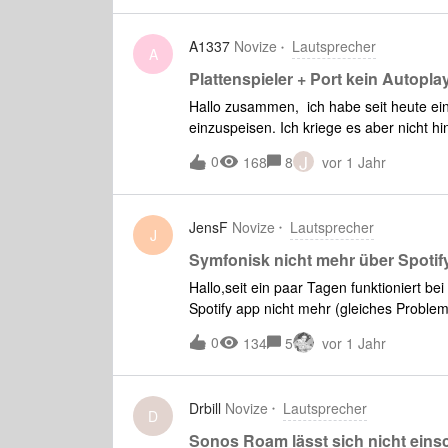
A1337
Novize
Lautsprecher
A
Plattenspieler + Port kein Autopla
Hallo zusammen, ich habe seit heute ei
einzuspeisen. Ich kriege es aber nicht hi
über die Playbar direkt läuft. Ich muss
J
0
168
8
vor 1 Jahr
unter Quelle dann Eingang den Wohnzimme
neugestartet und die Kabel kontrolliert
Toslink am TV angeschloßenTechnics P
JensF
Novize
Lautsprecher
PP400 Phono Vorverstärker. Dieser wide
J
ich konfiguriert unter Port → Autoplay
Symfonisk nicht mehr über Spotif
nutzen → anAutoplay-Lautstärke → 50%
Hallo,seit ein paar Tagen funktioniert b
Spotify app nicht mehr (gleiches Probl
plötzlich in der Spotify App nicht mehr a
0
134
5
vor 1 Jahr
wurde nichts geändert, es macht den Ans
aus wie ein Problem zwischen Spotify un
gefunden, dort war es ein Problem mit d
Drbill
Novize
Lautsprecher
näher erklärt.beste Grüße!Jens
D
Sonos Roam lässt sich nicht eins