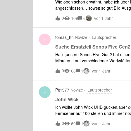
Wie oben schon erwähnt, habe ich übe
Gerät. kann mir da jemand helfen?
angeschlossen… soweit so gut Bild Aus
ist earc angeschlossen… gibt jetzt aber 
0
109
6
vor 1 Jahr
leider nicht den Sound meines PCs aus
weiter schleifen, Oder muss ich da übe
tomas_hh
Novize
Lautsprecher
T
Suche Ersatzteil Sonos Five Gen2
Hallo,unsere Sonos Five Gen2 hat einen 
Minuten. Laut verschiedener Werkstätten
weggschmeissen, und sind nach der Such
0
68
1
vor 1 Jahr
Mainboar hat… Uff. scheinbar nicht so e
bekommen.Hat jemand von euch eine Info
Pit1977
Novize
Lautsprecher
P
John Wick
Ich wollte John Wick UHD gucken,aber de
Fernseher auf 100 stellen und immer noc
Fernseher war der Sound normal. Was k
0
60
1
vor 1 Jahr