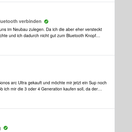
luetooth verbinden
 uns im Neubau zulegen. Da ich die aber eher versteckt
möchte und ich dadurch nicht gut zum Bluetooth Knopf
luetooth nicht über die Sonos App aktivieren kann. Mit
den sein, daher wäre das ja ne coole Funktion.Geht das
diese Option nicht?Danke schonmal im Vorraus.
 Sonos arc Ultra gekauft und möchte mir jetzt ein Sup noch
 ich mir die 3 oder 4 Generation kaufen soll, da der
 und keiner Zuviel davon hat.Was würdet Ihr mir
n klang haben.
g