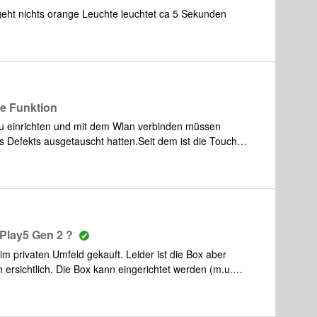
geht nichts orange Leuchte leuchtet ca 5 Sekunden
e Funktion
 einrichten und mit dem Wlan verbinden müssen
s Defekts ausgetauscht hatten.Seit dem ist die Touch
e in der App diese auch schon mehrfach ein und
bar.Bitte um Hilfe
Play5 Gen 2 ?
im privaten Umfeld gekauft. Leider ist die Box aber
ch ersichtlich. Die Box kann eingerichtet werden (m.u.
5-30 Minuten einwandfrei. Danach geht der Sound weg und
r. Nach 2-3 Minuten kommt das Netzwerk wieder hoch.Das
oxen funktionieren. Das problem tritt mit der Box bei