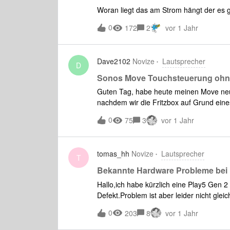
Woran liegt das am Strom hängt der es 
0
172
2
vor 1 Jahr
Dave2102
Novize
Lautsprecher
D
Sonos Move Touchsteuerung ohn
Guten Tag, habe heute meinen Move neu
nachdem wir die Fritzbox auf Grund eine
Steuerung des Move ohne Funktion, hab
0
75
3
vor 1 Jahr
ausgeschaltet. Updates sind keine verfüg
tomas_hh
Novize
Lautsprecher
T
Bekannte Hardware Probleme bei 
Hallo,ich habe kürzlich eine Play5 Gen 2 
Defekt.Problem ist aber leider nicht glei
mehrfach nötig) und funktioniert dann 
0
203
8
vor 1 Jahr
die Box ist per IP nicht mehr erreichba
Netzwerk im Haus ist einwandrei andere B