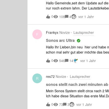
Hallo Gemeinde,seit dem Update auf die
nur noch extrem lahm. Der Lautstärkebere
"Klicks" nach oben bzw. nach unten. Jet
0
108
4
vor 1 Jahr
dabei auch, dass "schnelle Klicks" hinter
leiser machen braucht jetzt idR so um die
jedoch ist das Balkenschieben mit dem W
Frankyx
Novize
Lautsprecher
irgendwo einstellen? TV ist ein Samsun
F
optischem Kabel.
Sonos arc Ultra
Hallo Ihr Lieben,bin neu hier und habe m
schon mal sehr gut aber möchte das be
jetzt gelesen das die Sonons Sup ge.4
0
546
14
vor 1 Jahr
zwei stück recht und link an der Couch ste
Couch holen.Ich habe den Sony Bravia T
Einstellungen. ich weiss sind ne menge f
res72
Novize
Lautsprecher
bekomme.schon mal vielen Dank im Vor
R
sonos stellt nach zwei minuten ab
Mein Sonos System stellt circa nach 2 M
Ich habe diese Situation das erste Mal.D
0
73
3
vor 1 Jahr