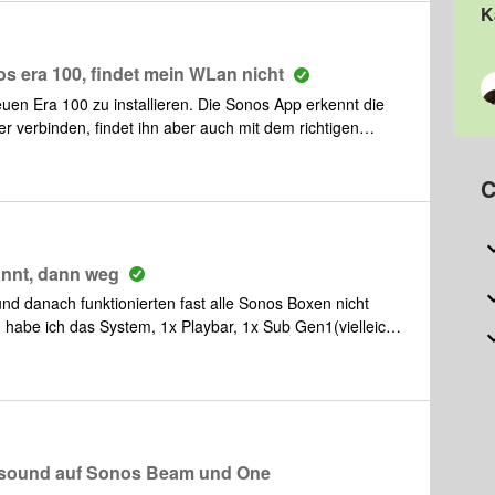
K
s era 100, findet mein WLan nicht
uen Era 100 zu installieren. Die Sonos App erkennt die
verbinden, findet ihn aber auch mit dem richtigen
 m. WLAN funktioniert ansonsten mit allen Geräten im
ort Smart 4 Typ B auch neu gestartet.Wer kann hat eine
C
annt, dann weg
d danach funktionierten fast alle Sonos Boxen nicht
 habe ich das System, 1x Playbar, 1x Sub Gen1(vielleicht
f Werkseinstellung gesetzt, in der App den Punkt App
stallation begonnen. Alle Speaker blinkten grün, App neu
n der Installation. Diese ist an einem Mesh Child Node
ch alles funktioniert, dann der Play3 (WLan), auch hier
1 (WLan) der mit einer Meldung endete, siehe Screenshot
und endete mit der Meldung. Leider kann ich sie nun im
n sound auf Sonos Beam und One
 ist nun auch weg. Leuchtet aber schön weiß am