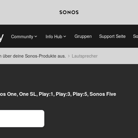
Gruppen
Support Seite
So
Community
Info Hub
ch über deine Sonos-Produkte aus.
Lautsprecher
os One, One SL, Play:1, Play:3, Play:5, Sonos Five