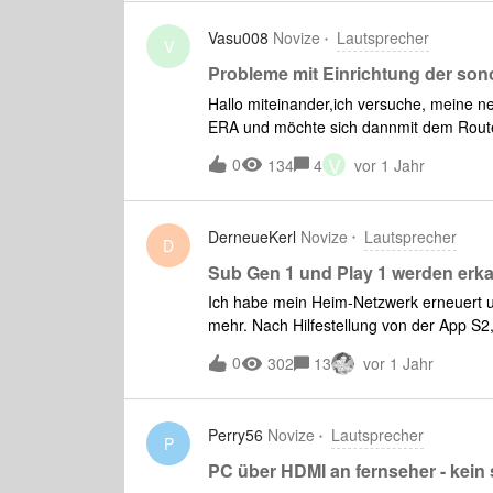
Vasu008
Novize
Lautsprecher
V
Probleme mit Einrichtung der sono
Hallo miteinander,ich versuche, meine ne
ERA und möchte sich dannmit dem Router 
Passwort nicht. Entfernung zum Router 5
V
0
134
4
vor 1 Jahr
Haus. Habe den Router ( Telekom speedp
Idee.?
DerneueKerl
Novize
Lautsprecher
D
Sub Gen 1 und Play 1 werden erk
Ich habe mein Heim-Netzwerk erneuert un
mehr. Nach Hilfestellung von der App S2,
auch Gen 2), 1x Play 3 und 1x Play 1, au
0
302
13
vor 1 Jahr
zurücksetzen durchgeführt und die Neuin
gestartet und die Playbar war Nummer 1 i
mit Ethernet Kabel angeschlossen. Hat au
Perry56
Novize
Lautsprecher
alles ohne Probleme. Es folgte der Play
P
unten. Der Sub tat es dem Play1 gleich 
PC über HDMI an fernseher - kei
System nicht mehr finden und der Play 3