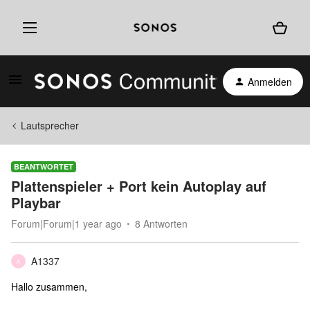
Anmelden
Lautsprecher
BEANTWORTET
Plattenspieler + Port kein Autoplay auf
Playbar
Forum|Forum|1 year ago
8 Antworten
A1337
A
Hallo zusammen,