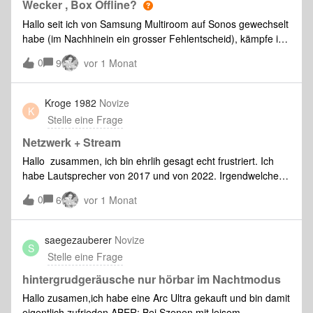
Andere Musikquellen und Streamingdienste getestet
Wecker , Box Offline?
Tracking, einzige Berechtigung ist das Mikrofon. Funktioniert
Trueplay/EQ-Einstellungen überprüft Ich hoffe ihr könnt mir
Hallo seit ich von Samsung Multiroom auf Sonos gewechselt
mit allen Generationen, S1 + S2 para
hier weiterhelfen an was es liegt.LG
habe (im Nachhinein ein grosser Fehlentscheid), kämpfe ich
mit folgenden Problemen:folgende boxen: -Sonos One
0
9
vor 1 Monat
(Wecker Problem)-Ikea Tischlampe
(Verbindungsproblem) 1) Wecker funktioniert nicht
zuverlässigObwohl eingestellt ist, dass um 08:00 Uhr
Kroge 1982
Novize
K
Internetradio abgespielt werden soll, passiert entweder gar
Stelle eine Frage
nichts oder es wird nur der Weckton abgespielt.1.1)
Zusätzlich wurde versucht, 15 Minuten vor dem
Netzwerk + Stream
Internetradio den Weckton auf Lautstärke 0 laufen zu lassen
Hallo zusammen, ich bin ehrlih gesagt echt frustriert. Ich
– leider ohne Erfolg.2) Verbindungsprobleme bei einer
habe Lautsprecher von 2017 und von 2022. Irgendwelche
BoxEine meiner Boxen verliert ständig die Verbindung zur
Einstellungen sind durch Sonos verändert worden, sodass
0
Sonos App.Über Google Home kann sie weiterhin gesteuert
6
vor 1 Monat
ich im Netzwerk sehr starke Probleme habe. Die
werden, jedoch nicht über die Sonos App oder Spotify.Vielen
Wiedergabe stockt bzw. wird abgebrochen, obwohl ich die
Dank für die Unterstützung.Freundliche Grüsse
Wiedergabe nicht gestoppt habe.Bis vor einem halben Jahr
saegezauberer
Novize
S
gab es zwischen den Laustsprechern bzw System keine
Stelle eine Frage
Probleme. Auch erneute Einrichtungen des Netzwerkes und
wiederholte zurücksetzung der Lautsprecher auf
hintergrudgeräusche nur hörbar im Nachtmodus
Werkseinstellung brachte nicht den gewünschten Erfolg.
Hallo zusamen,ich habe eine Arc Ultra gekauft und bin damit
Und nein - die WLAN Verbindung zu Hause ist super und
eigentlich zufrieden.ABER: Bei Szenen mit leisem