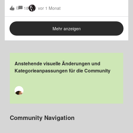
Woche von Vodafone. Dann funktionierte natürlich die
0
18
vor 1 Monat
Verbindung LG-TV mit Sonos auch nicht mehr, also habe ich
den Fernsehton ausgewählt, um überhaupt einen Ton zu
haben.Nach aktueller Reparatur des Netzes alles wieder
Mehr anzeigen
hochgefahren (Fritz) und……dann keine Verbindung zum
LG-TV via Sonos (kein Ton) bekommen. War ja auch klar.
Nun war ich so deppert und habe mir die vorigen
funktionierenden Einstellungen des LGs nicht gemerkt, um
diesen mit Sonos wieder zu verbinden, welches vorher ja
sehr gut funktionierte.Ein probieren war nun angesagt…aber
Anstehende visuelle Änderungen und
wurde nicht erfolgreich von mir erfüllt. Soundbar fand
Kategorieanpassungen für die Community
einfach nicht die Verbindung zum LG. Die App reagierte
zunehmend langsamer, hängte sich auf und verlangte nach
Bluetooths und Neuregistrierung. Ein stromlos und wieder
einschalten nutze auch nichts.Also was habe ich gemacht…
Die App komplett deinstalliert und neu geladen inkl. n
Community Navigation