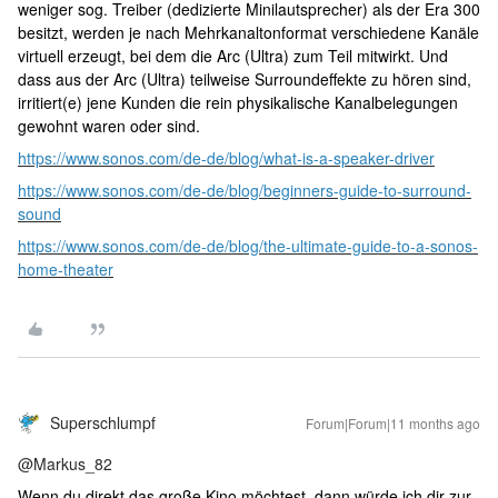
weniger sog. Treiber (dedizierte Minilautsprecher) als der Era 300
besitzt, werden je nach Mehrkanaltonformat verschiedene Kanäle
virtuell erzeugt, bei dem die Arc (Ultra) zum Teil mitwirkt. Und
dass aus der Arc (Ultra) teilweise Surroundeffekte zu hören sind,
irritiert(e) jene Kunden die rein physikalische Kanalbelegungen
gewohnt waren oder sind.
https://www.sonos.com/de-de/blog/what-is-a-speaker-driver
https://www.sonos.com/de-de/blog/beginners-guide-to-surround-
sound
https://www.sonos.com/de-de/blog/the-ultimate-guide-to-a-sonos-
home-theater
Superschlumpf
Forum|Forum|11 months ago
@Markus_82
Wenn du direkt das große Kino möchtest, dann würde ich dir zur