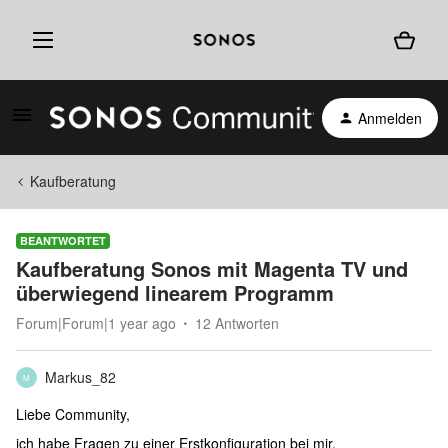
Anmelden
Kaufberatung
BEANTWORTET
Kaufberatung Sonos mit Magenta TV und
überwiegend linearem Programm
Forum|Forum|1 year ago
12 Antworten
Markus_82
M
Liebe Community,
ich habe Fragen zu einer Erstkonfiguration bei mir.