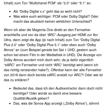
Inhalt) zum Ton “Multichanel PCM” als “2.0” oder “5.1” an.
Als “Dolby Digital x.x” geht das so wohl nicht?
Was wäre euch wichtiger: PCM oder Dolby Digital? Oder
macht das akustisch keinen wirklichen Unterschied?
Wenn ich aber die Magenta One direkt an den Fernseher
anschließe und von da über “ARC”-Ausgang per HDMI zur Arc
Ultra, dann zeigt die App (je nach Inhalt) zum Ton “Dolby Digital
Plus 2.0” oder “Dolby Digital Plus 5.1” oder eben auch “Dolby
Atmos” an (zum Beispiel gerade bei Sat 1 UHD, gestern auch
schon bei einem Film in der Mediathek in UHD). Die Anzeige von
Dolby Atmos wundert mich doch sehr, da ja dafür eigentlich
“eARC” am Fernseher und nicht “ARC” benötigt wird (wenn ich
das richtig verstanden habe?). Offenbar kann der alte Fernseher
von 2018 dann doch bereits eARC anstatt nur ARC?! Oder wie ist
das zu erklären?
Bedeutet das, dass ich den Audioextractor dann doch nicht
benötige? Oder würde es damit eine bessere
Qualität/Akustik geben?
Das, was die Sonos-App anzeigt („Dolby Atmos“), stimmt