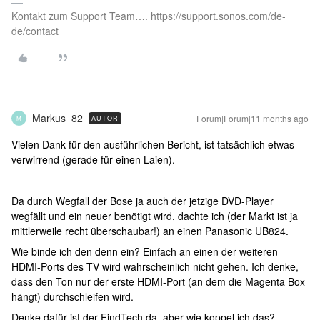
Kontakt zum Support Team…. https://support.sonos.com/de-
de/contact
Markus_82
Forum|Forum|11 months ago
AUTOR
M
Vielen Dank für den ausführlichen Bericht, ist tatsächlich etwas
verwirrend (gerade für einen Laien).
Da durch Wegfall der Bose ja auch der jetzige DVD-Player
wegfällt und ein neuer benötigt wird, dachte ich (der Markt ist ja
mittlerweile recht überschaubar!) an einen Panasonic UB824.
Wie binde ich den denn ein? Einfach an einen der weiteren
HDMI-Ports des TV wird wahrscheinlich nicht gehen. Ich denke,
dass den Ton nur der erste HDMI-Port (an dem die Magenta Box
hängt) durchschleifen wird.
Denke dafür ist der FindTech da, aber wie koppel ich das?