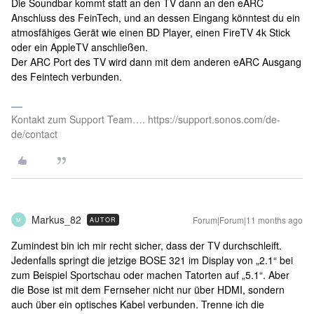
Die Soundbar kommt statt an den TV dann an den eARC
Anschluss des FeinTech, und an dessen Eingang könntest du ein
atmosfähiges Gerät wie einen BD Player, einen FireTV 4k Stick
oder ein AppleTV anschließen.
Der ARC Port des TV wird dann mit dem anderen eARC Ausgang
des Feintech verbunden.
Kontakt zum Support Team…. https://support.sonos.com/de-
de/contact
Markus_82
Forum|Forum|11 months ago
AUTOR
M
Zumindest bin ich mir recht sicher, dass der TV durchschleift.
Jedenfalls springt die jetzige BOSE 321 im Display von „2.1“ bei
zum Beispiel Sportschau oder machen Tatorten auf „5.1“. Aber
die Bose ist mit dem Fernseher nicht nur über HDMI, sondern
auch über ein optisches Kabel verbunden. Trenne ich die