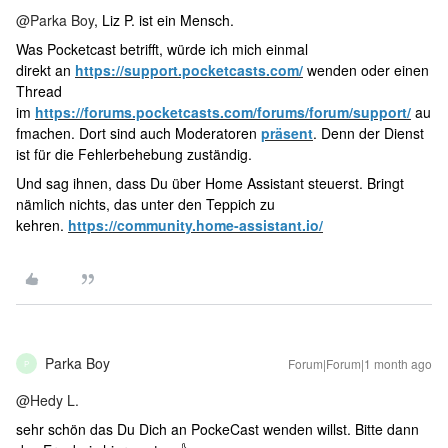
@Parka Boy
, Liz P. ist ein Mensch.
Was Pocketcast betrifft, würde ich mich einmal
direkt an
https://support.pocketcasts.com/
wenden oder einen
Thread
im
https://forums.pocketcasts.com/forums/forum/support/
au
fmachen. Dort sind auch Moderatoren
präsent
. Denn der Dienst
ist für die Fehlerbehebung zuständig.
Und sag ihnen, dass Du über Home Assistant steuerst. Bringt
nämlich nichts, das unter den Teppich zu
kehren.
https://community.home-assistant.io/
Parka Boy
Forum|Forum|1 month ago
P
@Hedy L.
sehr schön das Du Dich an PockeCast wenden willst. Bitte dann