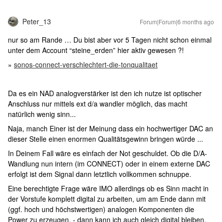
Peter_13
Forum|Forum|6 months ago
nur so am Rande … Du bist aber vor 5 Tagen nicht schon einmal
unter dem Account “steine_erden” hier aktiv gewesen ?!
»
sonos-connect-verschlechtert-die-tonqualitaet
Da es ein NAD analogverstärker ist den ich nutze ist optischer
Anschluss nur mittels ext d/a wandler möglich, das macht
natürlich wenig sinn...
Naja, manch Einer ist der Meinung dass ein hochwertiger DAC an
dieser Stelle einen enormen Qualitätsgewinn bringen würde ...
In Deinem Fall wäre es einfach der Not geschuldet. Ob die D/A-
Wandlung nun intern (im CONNECT) oder in einem externe DAC
erfolgt ist dem Signal dann letztlich vollkommen schnuppe.
Eine berechtigte Frage wäre IMO allerdings ob es Sinn macht in
der Vorstufe komplett digital zu arbeiten, um am Ende dann mit
(ggf. hoch und höchstwertigen) analogen Komponenten die
Power zu erzeugen. - dann kann ich auch gleich digital bleiben.