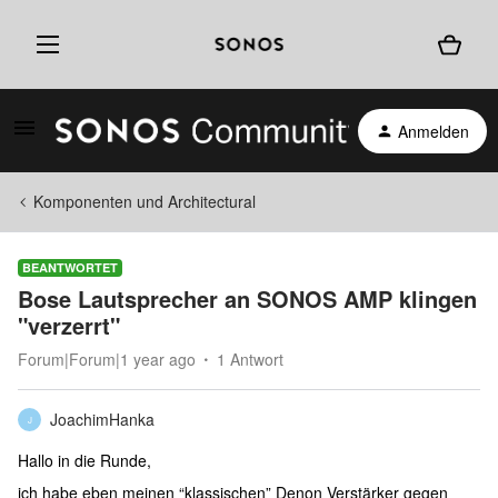
Anmelden
Komponenten und Architectural
BEANTWORTET
Bose Lautsprecher an SONOS AMP klingen
"verzerrt"
Forum|Forum|1 year ago
1 Antwort
JoachimHanka
J
Hallo in die Runde,
ich habe eben meinen “klassischen” Denon Verstärker gegen