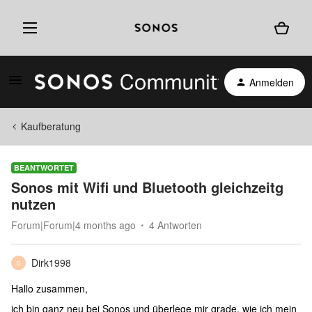
Anmelden
Kaufberatung
BEANTWORTET
Sonos mit Wifi und Bluetooth gleichzeitg
nutzen
Forum|Forum|4 months ago
4 Antworten
Dirk1998
D
Hallo zusammen,
ich bin ganz neu bei Sonos und überlege mir grade, wie ich mein