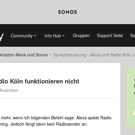
Gruppen
Support Seite
So
Community
Info Hub
Amazon Alexa und Sonos
Sprachsteuerung - Alexa und Radio Köln fu
io Köln funktionieren nicht
Ansichten
t mehr, wenn ich folgenden Befehl sage: Alexa spiele Radio
uning. Jedoch fängt dann kein Radiosender an.