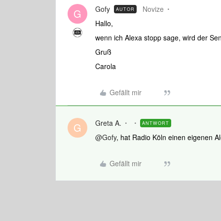
Gofy
Novize
AUTOR
G
Hallo,
wenn ich Alexa stopp sage, wird der Sen
Gruß
Carola
Gefällt mir
Greta A.
ANTWORT
G
@Gofy
, hat Radio Köln einen eigenen A
Gefällt mir