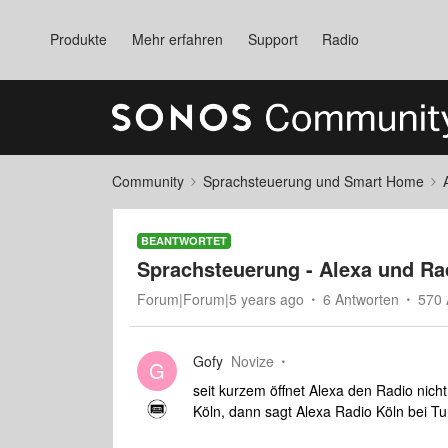
Produkte
Mehr erfahren
Support
Radio
Community
Sprachsteuerung und Smart Home
BEANTWORTET
Sprachsteuerung - Alexa und Rad
Forum|Forum|5 years ago
6 Antworten
570 
Gofy
Novize
G
seit kurzem öffnet Alexa den Radio nich
Köln, dann sagt Alexa Radio Köln bei T