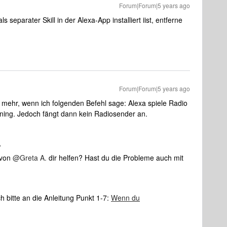
Forum|Forum|5 years ago
 separater Skill in der Alexa-App installiert iist, entferne
Forum|Forum|5 years ago
t mehr, wenn ich folgenden Befehl sage: Alexa spiele Radio
uning. Jedoch fängt dann kein Radiosender an.
,
 von
@Greta A.
dir helfen? Hast du die Probleme auch mit
ch bitte an die Anleitung Punkt 1-7:
Wenn du