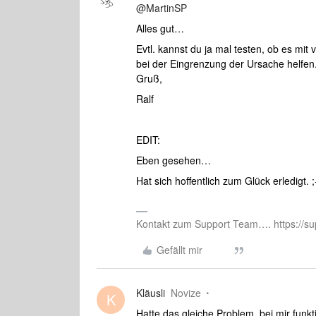
@MartinSP
Alles gut…
Evtl. kannst du ja mal testen, ob es mi
bei der Eingrenzung der Ursache helfen
Gruß,
Ralf
EDIT:
Eben gesehen…
Hat sich hoffentlich zum Glück erledigt. ;
Kontakt zum Support Team…. https://su
Gefällt mir
Kläusli
Novize
K
Hatte das gleiche Problem, bei mir funkt