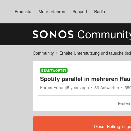
Produkte
Mehr erfahren
Support
Radio
Community
Erhalte Unterstützung und tausche di
BEANTWORTET
Spotify parallel in mehreren Rä
Forum|Forum|5 years ago
36 Antworten
559
Ersten
Dieser Beitrag ist g