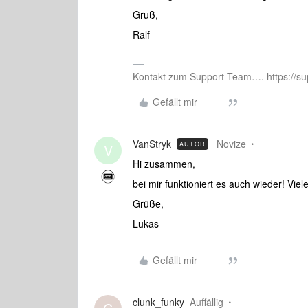
Gruß,
Ralf
Kontakt zum Support Team…. https://su
Gefällt mir
VanStryk
Novize
AUTOR
V
Hi zusammen,
bei mir funktioniert es auch wieder! Vie
Grüße,
Lukas
Gefällt mir
clunk_funky
Auffällig