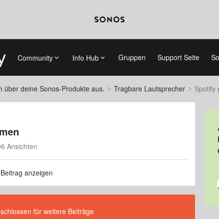
Gruppen
Support Seite
So
Community
Info Hub
ch über deine Sonos-Produkte aus.
Tragbare Lautsprecher
Spotify
umen
6 Ansichten
 Beitrag anzeigen
eschlossen für weitere Beiträge