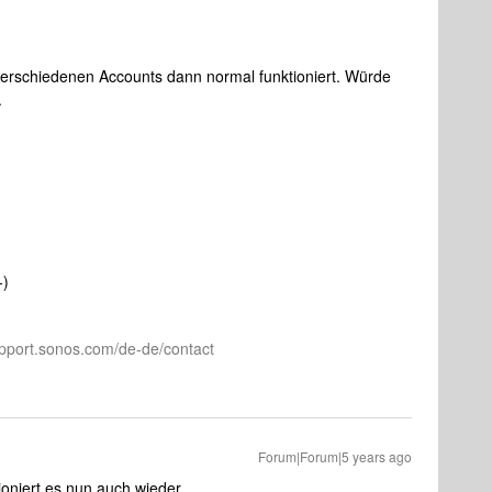
t verschiedenen Accounts dann normal funktioniert. Würde
.
-)
pport.sonos.com/de-de/contact
Forum|Forum|5 years ago
ioniert es nun auch wieder