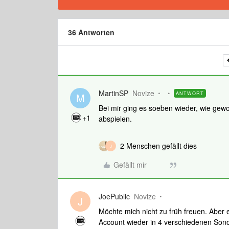
36 Antworten
MartinSP
Novize
ANTWORT
M
Bei mir ging es soeben wieder, wie gew
+1
abspielen.
2 Menschen gefällt dies
J
Gefällt mir
JoePublic
Novize
J
Möchte mich nicht zu früh freuen. Aber e
Account wieder in 4 verschiedenen Sono