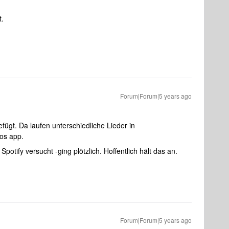
t.
Forum|Forum|5 years ago
gt. Da laufen unterschiedliche Lieder in
os app.
potify versucht -ging plötzlich. Hoffentlich hält das an.
Forum|Forum|5 years ago