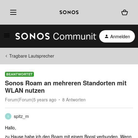
Anmelden
Tragbare Lautsprecher
BEANTWORTET
Sonos Roam an mehreren Standorten mit
WLAN nutzen
Forum|Forum|5 years ago
8 Antworten
spitz_m
S
Hallo,
zu Hause habe ich den Roam mit einem Boost verbunden. Wenn