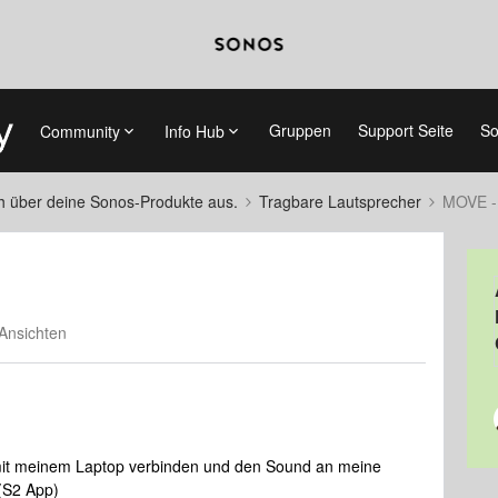
Gruppen
Support Seite
So
Community
Info Hub
ch über deine Sonos-Produkte aus.
Tragbare Lautsprecher
MOVE -
Ansichten
mit meinem Laptop verbinden und den Sound an meine
(S2 App)