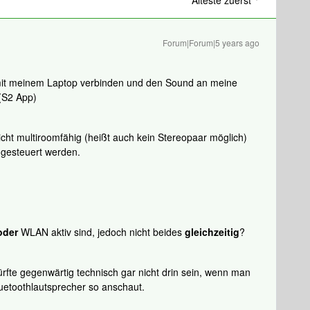
Älteste zuerst
Forum|Forum|5 years ago
mit meinem Laptop verbinden und den Sound an meine
(S2 App)
cht multiroomfähig (heißt auch kein Stereopaar möglich)
 gesteuert werden.
oder
WLAN aktiv sind, jedoch nicht beides
gleichzeitig
?
ürfte gegenwärtig technisch gar nicht drin sein, wenn man
uetoothlautsprecher so anschaut.