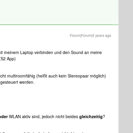
Forum|Forum|5 years ago
mit meinem Laptop verbinden und den Sound an meine
(S2 App)
cht multiroomfähig (heißt auch kein Stereopaar möglich)
 gesteuert werden.
oder
WLAN aktiv sind, jedoch nicht beides
gleichzeitig
?