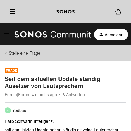
Anmelden
Stelle eine Frage
FRAGE
Seit dem aktuellen Update ständig
Ausetzer von Lautsprechern
Forum|Forum|4 months ago
3 Antworten
redbac
R
Hallo Schwarm-Intelligenz,
seit dem letzten Update gehen ständig einzelne Lautsprecher