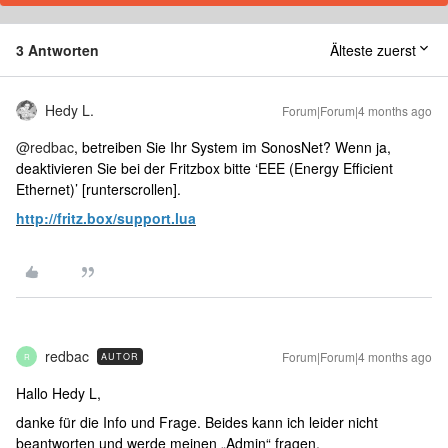
3 Antworten
Älteste zuerst
Hedy L.
Forum|Forum|4 months ago
@redbac
, betreiben Sie Ihr System im SonosNet? Wenn ja,
deaktivieren Sie bei der Fritzbox bitte ‘EEE (Energy Efficient
Ethernet)’ [runterscrollen].
http://fritz.box/support.lua
redbac
Forum|Forum|4 months ago
AUTOR
R
Hallo Hedy L,
danke für die Info und Frage. Beides kann ich leider nicht
beantworten und werde meinen „Admin“ fragen.