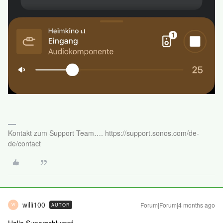
Kontakt zum Support Team…. https://support.sonos.com/de-
de/contact
willi100
Forum|Forum|4 months ago
AUTOR
W
Hallo Superschlumpf,