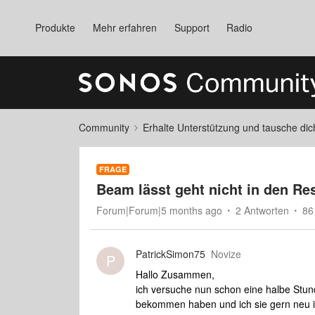
Produkte
Mehr erfahren
Support
Radio
Community
Erhalte Unterstützung und tausche di
FRAGE
Beam lässt geht nicht in den Re
Forum|Forum|5 months ago
2 Antworten
86
PatrickSimon75
Novize
P
Hallo Zusammen,
ich versuche nun schon eine halbe Stun
bekommen haben und ich sie gern neu in