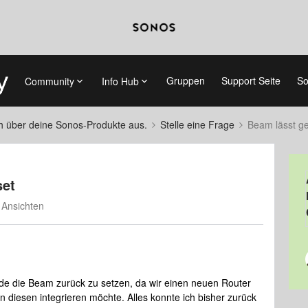
Gruppen
Support Seite
So
Community
Info Hub
ch über deine Sonos-Produkte aus.
Stelle eine Frage
Beam lässt ge
set
 Ansichten
de die Beam zurück zu setzen, da wir einen neuen Router
 diesen integrieren möchte. Alles konnte ich bisher zurück