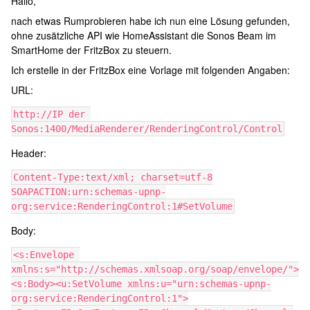
Hallo,
nach etwas Rumprobieren habe ich nun eine Lösung gefunden,
ohne zusätzliche API wie HomeAssistant die Sonos Beam im
SmartHome der FritzBox zu steuern.
Ich erstelle in der FritzBox eine Vorlage mit folgenden Angaben:
URL:
http://IP der 
Sonos:1400/MediaRenderer/RenderingControl/Control
Header:
Content-Type:text/xml; charset=utf-8
SOAPACTION:urn:schemas-upnp-
org:service:RenderingControl:1#SetVolume
Body:
<s:Envelope 
xmlns:s="http://schemas.xmlsoap.org/soap/envelope/">
<s:Body><u:SetVolume xmlns:u="urn:schemas-upnp-
org:service:RenderingControl:1">