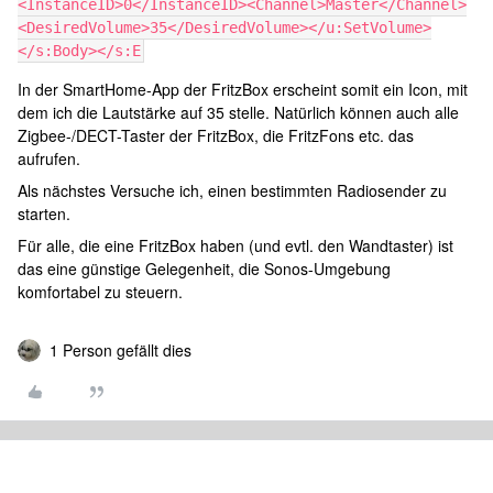
<InstanceID>0</InstanceID><Channel>Master</Channel>
<DesiredVolume>35</DesiredVolume></u:SetVolume>
</s:Body></s:E
In der SmartHome-App der FritzBox erscheint somit ein Icon, mit
dem ich die Lautstärke auf 35 stelle. Natürlich können auch alle
Zigbee-/DECT-Taster der FritzBox, die FritzFons etc. das
aufrufen.
Als nächstes Versuche ich, einen bestimmten Radiosender zu
starten.
Für alle, die eine FritzBox haben (und evtl. den Wandtaster) ist
das eine günstige Gelegenheit, die Sonos-Umgebung
komfortabel zu steuern.
1 Person gefällt dies