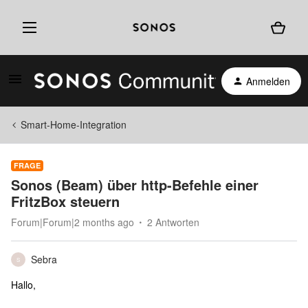
Anmelden
Smart-Home-Integration
FRAGE
Sonos (Beam) über http-Befehle einer
FritzBox steuern
Forum|Forum|2 months ago
2 Antworten
Sebra
S
Hallo,