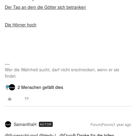
Der Tag an dem die Götter sich betranken
Die Hörner hoch
Wer die Wahrheit sucht, darf nicht erschrecken, wenn er sie
findet.
2 Menschen gefällt dies
SamanthaH
Forum|Forum|1 year ago
AUTOR
@Superschlumpf
​
@Hedy L.
​
@DomB
Danke für die tollen