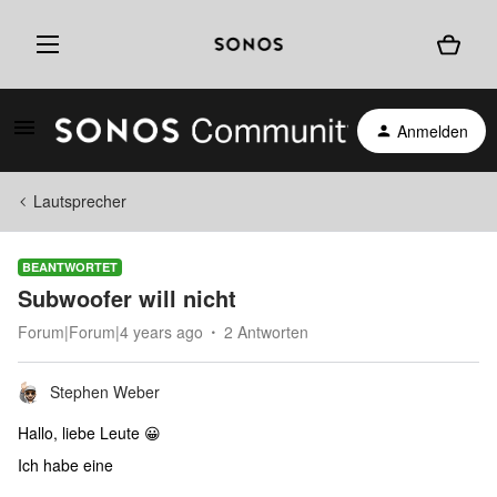
Anmelden
Lautsprecher
BEANTWORTET
Subwoofer will nicht
Forum|Forum|4 years ago
2 Antworten
Stephen Weber
Hallo, liebe Leute 😀
Ich habe eine