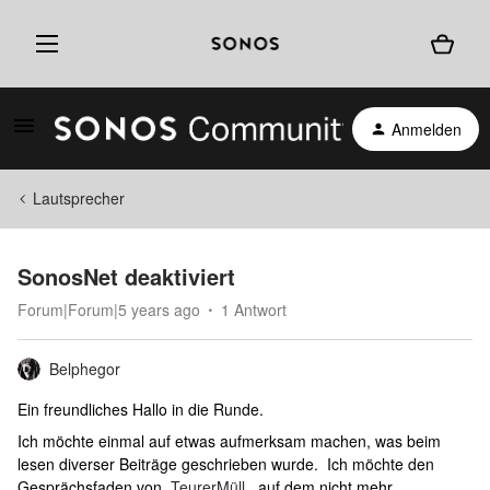
Anmelden
Lautsprecher
SonosNet deaktiviert
Forum|Forum|5 years ago
1 Antwort
Belphegor
Ein freundliches Hallo in die Runde.
Ich möchte einmal auf etwas aufmerksam machen, was beim
lesen diverser Beiträge geschrieben wurde. Ich möchte den
Gesprächsfaden von
TeurerMüll
, auf dem nicht mehr