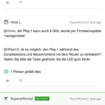
Hedy L.
Forum|Forum|1 year ago
@chrbo
, der Play:1 kann auch 5 GHz, wurde per Firmwareupdate
“nachgerüstet”.
@XNaimX
, ist es möglich, den Play:1 während des
Zurücksetzens und Neueinrichtens mit dem Router zu verkabeln?
Halten Sie bitte die Taste gedrückt, bis die LED grün blinkt.
1 Person gefällt dies
C
Superschlumpf
Forum|Forum|1 year ago
ANTWORT