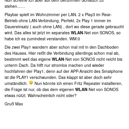
Nun scheine ich aber auf dem berühmten Schlauch zu
stehen……
Playbar spielt im Wohnzimmer per LAN. 2 x Play3 im Rear-
Betrieb ohne LAN-Verbindung. Perfekt. 2x Play 1 immer im
Dauereinsatz ( auch ohne LAN) , dort wo diese gerade gebraucht
wird. Das alles ist jetzt im separates
WLAN
-Net von SONOS, so
habe ich es zumindest verstanden. WM:0
Die zwei Play1 wandern aber schon mal mit in den Dachboden
des Hauses. Hier reißt die Verbindung allerdings schon mal ab,
bestimmt weil das eigene
WLAN
-Net von SONOS nicht reicht bis
unterm Dach. Da hilft nur stromlos machen und wieder
hochfahren der Play1, denn auf der APP-Ansicht des Smatphone
ist die PLAY1 verschwunden. Das klappt ist aber doch sehr
umständlich.
Nun könnte ich einen Fritz Repeater installieren,
die Frage ist nur, ob das dem eigenen
WLAN
-Net von SONOS
etwas nützt. Wahrscheinlich nicht oder?
Gruß Max