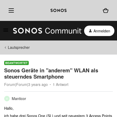
Anmelden
Lautsprecher
BEANTWORTET
Sonos Geräte in "anderem" WLAN als
steuerndes Smartphone
Forum|Forum|3 years ago
1 Antwort
Manticor
M
Hallo,
ich habe drei Sonos One (SL) und seit neuestem 3 Access Points