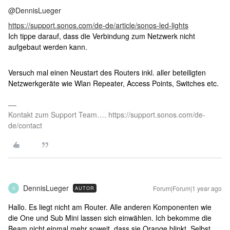
@DennisLueger
https://support.sonos.com/de-de/article/sonos-led-lights
Ich tippe darauf, dass die Verbindung zum Netzwerk nicht
aufgebaut werden kann.
Versuch mal einen Neustart des Routers inkl. aller beteiligten
Netzwerkgeräte wie Wlan Repeater, Access Points, Switches etc.
Kontakt zum Support Team…. https://support.sonos.com/de-
de/contact
DennisLueger
Forum|Forum|1 year ago
AUTOR
D
Hallo. Es liegt nicht am Router. Alle anderen Komponenten wie
die One und Sub Mini lassen sich einwählen. Ich bekomme die
Beam nicht einmal mehr soweit, dass sie Orange blinkt. Selbst