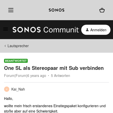
Anmelden
Lautsprecher
BEANTWORTET
One SL als Stereopaar mit Sub verbinden
Forum|Forum|6 years ago
5 Antworten
Kai_Nah
K
Hallo,
wollte mein frisch erstandenes Einstiegspaket konfigurieren und
stoße aber auf eine Schwierigkeit.