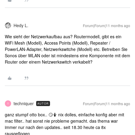
Hedy L.
Forum|Forum|11 months ago
Wie sieht der Netzwerkaufbau aus? Routermodell, gibt es ein
WiFi Mesh (Modell), Access Points (Modell), Repeater /
PowerLAN-Adapter, Netzwerkswitche (Modell) etc. Betreiben Sie
Sonos über WLAN oder ist mindestens eine Komponente mit dem
Router oder einem Netzwerkswitch verkabelt?
techniquer
Forum|Forum|11 months ago
AUTOR
T
ganz stumpf otto box.. 🙄🤷 nix dolles, einfache konfig aber mit
mac filter.. hat sonst nie probleme gemacht. das thema war
immer nur nach den updates.. seit 18.30 heute ca 8x
rausgeflogen