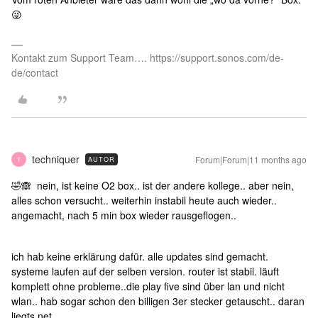
😜
Kontakt zum Support Team…. https://support.sonos.com/de-
de/contact
techniquer
Forum|Forum|11 months ago
AUTOR
T
🤣🙈 nein, ist keine O2 box.. ist der andere kollege.. aber nein,
alles schon versucht.. weiterhin instabil heute auch wieder..
angemacht, nach 5 min box wieder rausgeflogen..
ich hab keine erklärung dafür. alle updates sind gemacht.
systeme laufen auf der selben version. router ist stabil. läuft
komplett ohne probleme..die play five sind über lan und nicht
wlan.. hab sogar schon den billigen 3er stecker getauscht.. daran
liegts net..