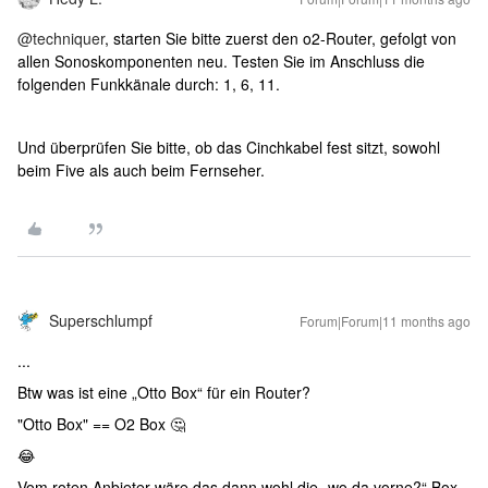
@techniquer
, starten Sie bitte zuerst den o2-Router, gefolgt von
allen Sonoskomponenten neu. Testen Sie im Anschluss die
folgenden Funkkänale durch: 1, 6, 11.
Und überprüfen Sie bitte, ob das Cinchkabel fest sitzt, sowohl
beim Five als auch beim Fernseher.
Superschlumpf
Forum|Forum|11 months ago
...
Btw was ist eine „Otto Box“ für ein Router?
"Otto Box" == O2 Box 🤔
😂
Vom roten Anbieter wäre das dann wohl die „wo da vorne?“ Box.