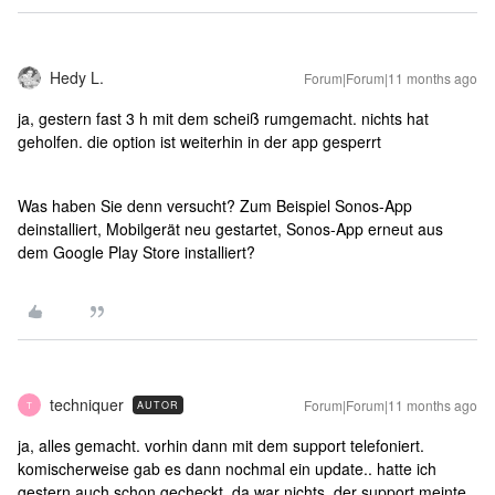
Hedy L.
Forum|Forum|11 months ago
ja, gestern fast 3 h mit dem scheiß rumgemacht. nichts hat
geholfen. die option ist weiterhin in der app gesperrt
Was haben Sie denn versucht? Zum Beispiel Sonos-App
deinstalliert, Mobilgerät neu gestartet, Sonos-App erneut aus
dem Google Play Store installiert?
techniquer
Forum|Forum|11 months ago
AUTOR
T
ja, alles gemacht. vorhin dann mit dem support telefoniert.
komischerweise gab es dann nochmal ein update.. hatte ich
gestern auch schon gecheckt. da war nichts. der support meinte