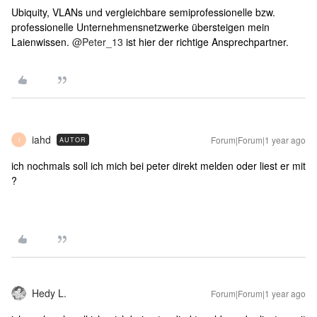
Ubiquity, VLANs und vergleichbare semiprofessionelle bzw.
professionelle Unternehmensnetzwerke übersteigen mein
Laienwissen. ​
@Peter_13
ist hier der richtige Ansprechpartner.
iahd
Forum|Forum|1 year ago
AUTOR
I
ich nochmals soll ich mich bei peter direkt melden oder liest er mit
?
Hedy L.
Forum|Forum|1 year ago