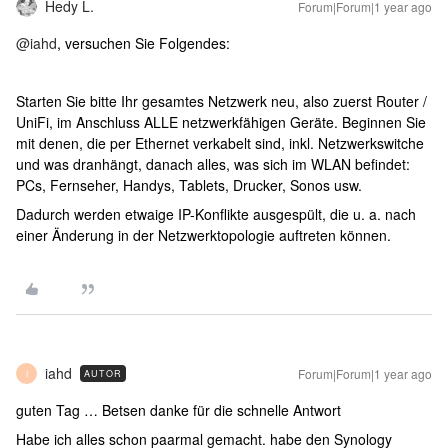
Hedy L.
Forum|Forum|1 year ago
@iahd
, versuchen Sie Folgendes:
Starten Sie bitte Ihr gesamtes Netzwerk neu, also zuerst Router /
UniFi, im Anschluss ALLE netzwerkfähigen Geräte. Beginnen Sie
mit denen, die per Ethernet verkabelt sind, inkl. Netzwerkswitche
und was dranhängt, danach alles, was sich im WLAN befindet:
PCs, Fernseher, Handys, Tablets, Drucker, Sonos usw.
Dadurch werden etwaige IP-Konflikte ausgespült, die u. a. nach
einer Änderung in der Netzwerktopologie auftreten können.
iahd
Forum|Forum|1 year ago
AUTOR
I
guten Tag … Betsen danke für die schnelle Antwort
Habe ich alles schon paarmal gemacht. habe den Synology