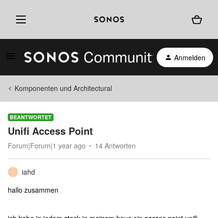
Anmelden
Komponenten und Architectural
BEANTWORTET
Unifi Access Point
Forum|Forum|1 year ago
14 Antworten
iahd
I
hallo zusammen