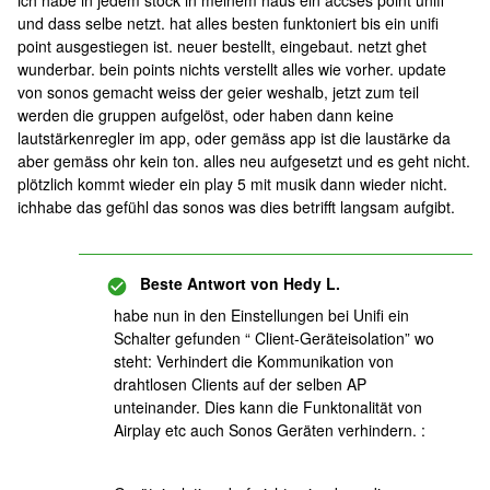
ich habe in jedem stock in meinem haus ein accses point unifi
und dass selbe netzt. hat alles besten funktoniert bis ein unifi
point ausgestiegen ist. neuer bestellt, eingebaut. netzt ghet
wunderbar. bein points nichts verstellt alles wie vorher. update
von sonos gemacht weiss der geier weshalb, jetzt zum teil
werden die gruppen aufgelöst, oder haben dann keine
lautstärkenregler im app, oder gemäss app ist die laustärke da
aber gemäss ohr kein ton. alles neu aufgesetzt und es geht nicht.
plötzlich kommt wieder ein play 5 mit musik dann wieder nicht.
ichhabe das gefühl das sonos was dies betrifft langsam aufgibt.
Beste Antwort von
Hedy L.
habe nun in den Einstellungen bei Unifi ein
Schalter gefunden “ Client-Geräteisolation” wo
steht: Verhindert die Kommunikation von
drahtlosen Clients auf der selben AP
unteinander. Dies kann die Funktonalität von
Airplay etc auch Sonos Geräten verhindern. :