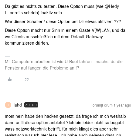
Da gibt es nichts zu testen. Diese Option muss (wie ​
@Hedy
L.
bereits schrieb) inaktiv sein.
War dieser Schalter / diese Option bei Dir etwas aktiviert ???
Diese Option macht nur Sinn in einem Gäste-V(W)LAN, und da,
wo Clients ausschließlich mit dem Default-Gateway
kommunizieren dürfen.
Mit Computern arbeiten ist wie U-Boot fahren - machst du die
Fenster auf fangen die Probleme an !?
iahd
Forum|Forum|1 year ago
AUTOR
I
moin nein habe den hacken gesetzt. da frage ich mich weshalb
dann unifi diese option anbietet ?Ich bin leider nicht so begabt
wass netzwerktechnik betrifft. für mich klingt dies aber sehr
realistisch was ich hier lese. ich habe auch gelesen dass ich