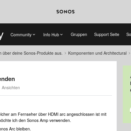
Gruppen
Support Seite
So
Community
Info Hub
ch über deine Sonos-Produkte aus.
Komponenten und Architectural
enden
 Ansichten
lcher am Fernseher über HDMI arc angeschlossen ist mit
 möchte ich den Sonos Amp verwenden.
nos Arc bleiben.