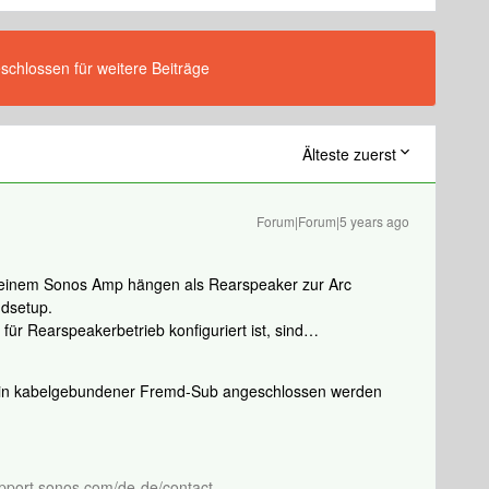
eschlossen für weitere Beiträge
Älteste zuerst
Forum|Forum|5 years ago
n einem Sonos Amp hängen als Rearspeaker zur Arc
ndsetup.
r Rearspeakerbetrieb konfiguriert ist, sind…
ein kabelgebundener Fremd-Sub angeschlossen werden
pport.sonos.com/de-de/contact