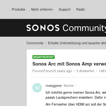
Produkte
Mehr erfahren
Support
Radio
Community
Erhalte Unterstützung und tausche di
BEANTWORTET
Sonos Arc mit Sonos Amp verw
Forum|Forum|5 years ago
3 Antworten
1481
maeggeee
Novize
M
Ich möchte gerne meinen Sonos Arc, we
passiv Lautsprechern erweitern. Dafür
Am Fernseher über HDMI arc soll der So