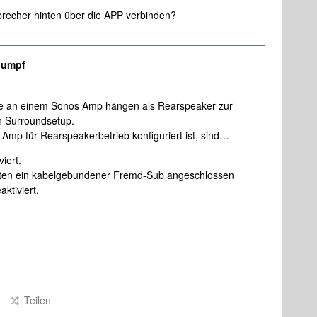
recher hinten über die APP verbinden?
lumpf
die an einem Sonos Amp hängen als Rearspeaker zur
in Surroundsetup.
mp für Rearspeakerbetrieb konfiguriert ist, sind…
iert.
sten ein kabelgebundener Fremd-Sub angeschlossen
aktiviert.
Teilen