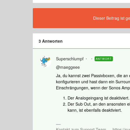
Dieser Beitrag ist g
3 Antworten
Superschlumpf
ANTWORT
@maeggeee
Ja, du kannst zwei Passivboxen, die a
konfigurieren und hast dann ein Surrou
Einschrängungen, wenn der Sonos Amp fü
Der Analogeingang ist deaktiviert.
Der Sub Out, an den ansonsten 
kann, ist ebenfalls deaktiviert.
Kontakt zum Support Team…. https://su