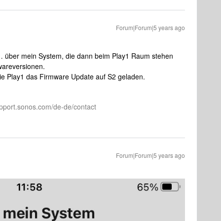
Forum|Forum|5 years ago
… über mein System, die dann beim Play1 Raum stehen
twareversionen.
die Play1 das Firmware Update auf S2 geladen.
pport.sonos.com/de-de/contact
Forum|Forum|5 years ago