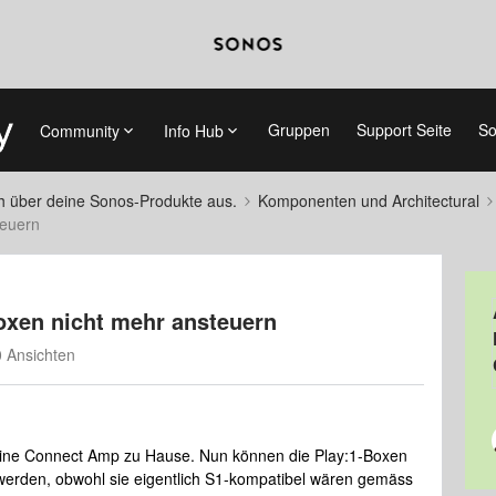
Gruppen
Support Seite
So
Community
Info Hub
ch über deine Sonos-Produkte aus.
Komponenten und Architectural
teuern
oxen nicht mehr ansteuern
 Ansichten
 eine Connect Amp zu Hause. Nun können die Play:1-Boxen
werden, obwohl sie eigentlich S1-kompatibel wären gemäss