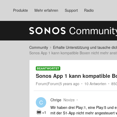
Produkte
Mehr erfahren
Support
Radio
Community
Erhalte Unterstützung und tausche di
Sonos App 1 kann kompatible Boxen nicht mehr ans
BEANTWORTET
Sonos App 1 kann kompatible B
Forum|Forum|5 years ago
10 Antworten
850
Chrige
Novize
C
Wir haben drei Play:1, eine Play:5 und
+1
mit der S1-App nicht mehr angesteuert 