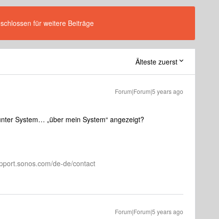
eschlossen für weitere Beiträge
Älteste zuerst
Forum|Forum|5 years ago
 unter System… „über mein System“ angezeigt?
pport.sonos.com/de-de/contact
Forum|Forum|5 years ago