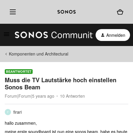
Anmelden
Komponenten und Architectural
BEANTWORTET
Muss die TV Lautstärke hoch einstellen
Sonos Beam
Forum|Forum|5 years ago
10 Antworten
firari
F
hallo zusammen,
meine erste soundboard ist nun eine sonos beam. habe es heute