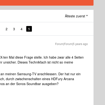
Älteste zuerst
2
3
4
5
Forum|Forum|5 years ago
m X-ten Mal diese Frage stelle. Ich habe zwar alle 4 Seiten
r unsicher. Dieses Technikfach ist nicht so meine
 an meinen Samsung-TV anschliessen. Der hat nur ein
ch, durch zwischenschalten eines HDFury Arcana
mos an der Sonos Soundbar ausgeben?