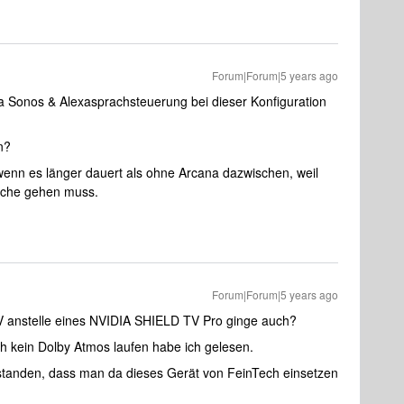
Forum|Forum|5 years ago
ia Sonos & Alexasprachsteuerung bei dieser Konfiguration
n?
 wenn es länger dauert als ohne Arcana dazwischen, weil
suche gehen muss.
Forum|Forum|5 years ago
TV anstelle eines NVIDIA SHIELD TV Pro ginge auch?
h kein Dolby Atmos laufen habe ich gelesen.
standen, dass man da dieses Gerät von FeinTech einsetzen