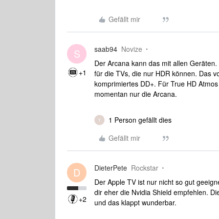
Gefällt mir
saab94
Novize
S
Der Arcana kann das mit allen Geräten.
+1
für die TVs, die nur HDR können. Das v
komprimiertes DD+. Für True HD Atmos A
momentan nur die Arcana.
1 Person gefällt dies
T
Gefällt mir
DieterPete
Rockstar
D
Der Apple TV ist nur nicht so gut geei
dir eher die Nvidia Shield empfehlen. D
+2
und das klappt wunderbar.