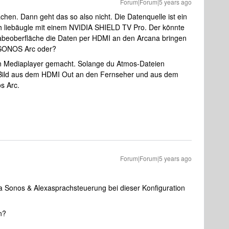
Forum|Forum|5 years ago
chen. Dann geht das so also nicht. Die Datenquelle ist ein
h liebäugle mit einem NVIDIA SHIELD TV Pro. Der könnte
gabeoberfläche die Daten per HDMI an den Arcana bringen
 SONOS Arc oder?
en Mediaplayer gemacht. Solange du Atmos-Dateien
as Bild aus dem HDMI Out an den Fernseher und aus dem
os Arc.
Forum|Forum|5 years ago
ia Sonos & Alexasprachsteuerung bei dieser Konfiguration
n?