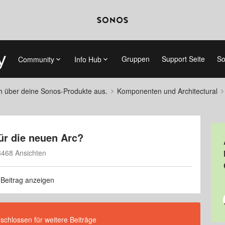
Gruppen
Support Seite
So
Community
Info Hub
ch über deine Sonos-Produkte aus.
Komponenten und Architectural
ür die neuen Arc?
8468 Ansichten
 Beitrag anzeigen
eschlossen für weitere Beiträge