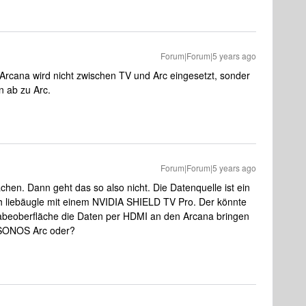
Forum|Forum|5 years ago
Arcana wird nicht zwischen TV und Arc eingesetzt, sonder
n ab zu Arc.
Forum|Forum|5 years ago
chen. Dann geht das so also nicht. Die Datenquelle ist ein
h liebäugle mit einem NVIDIA SHIELD TV Pro. Der könnte
gabeoberfläche die Daten per HDMI an den Arcana bringen
 SONOS Arc oder?