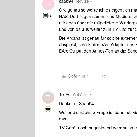
saab94
Novize
S
OK, genau so wollte ich es eigentlich ma
+1
NAS. Dort liegen sämmtliche Medien. Ic
mir doch über die mitgelieferte Wieder
und von da aus weiter zum TV und zur
Die Arcana ist genau für solche extern
abspielst, schickt der eArc Adapter d
EArc Output den Atmos-Ton an die Son
Gefällt mir
Te-Es
Auffällig
T
Danke an Saab94.
Weiter die nächste Frage ist dann, ob v
das
TV-Gerät noch angesteuert werden kan