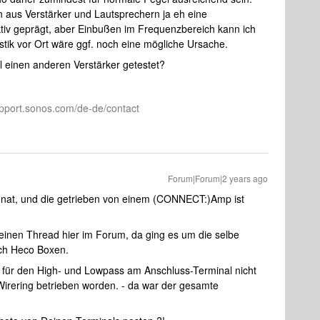
on aus Verstärker und Lautsprechern ja eh eine
ktiv geprägt, aber Einbußen im Frequenzbereich kann ich
ustik vor Ort wäre ggf. noch eine mögliche Ursache.
l einen anderen Verstärker getestet?
pport.sonos.com/de-de/contact
Forum|Forum|2 years ago
gnat, und die getrieben von einem (CONNECT:)Amp ist
einen Thread hier im Forum, da ging es um die selbe
ch Heco Boxen.
 für den High- und Lowpass am Anschluss-Terminal nicht
-Wirering betrieben worden. - da war der gesamte