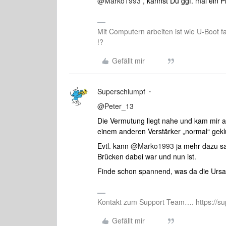
@Marko1993
, kannst Du ggf. mal ein 
Mit Computern arbeiten ist wie U-Boot f
!?
Gefällt mir
Superschlumpf
@Peter_13
Die Vermutung liegt nahe und kam mir 
einem anderen Verstärker „normal“ gekl
Evtl. kann
@Marko1993
ja mehr dazu sa
Brücken dabei war und nun ist.
Finde schon spannend, was da die Urs
Kontakt zum Support Team…. https://su
Gefällt mir