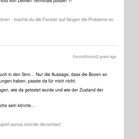
Photo von Deinen Terminals posten ?!
ahren - machst du die Fenster auf fangen die Probleme an
Forum|Forum|2 years ago
auch in den Sinn… Nur die Aussage, dass die Boxen an
ungen haben, passte da für mich nicht.
gen, wie da getestet wurde und wie der Zustand der
ache sein könnte…
pport.sonos.com/de-de/contact