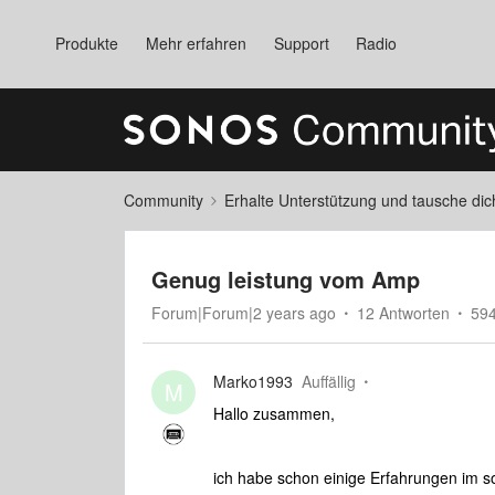
Produkte
Mehr erfahren
Support
Radio
Community
Erhalte Unterstützung und tausche di
Genug leistung vom Amp
Forum|Forum|2 years ago
12 Antworten
594
Marko1993
Auffällig
M
Hallo zusammen,
ich habe schon einige Erfahrungen im 