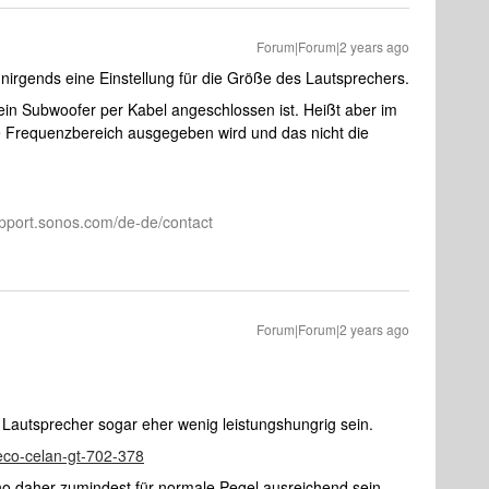
Forum|Forum|2 years ago
nirgends eine Einstellung für die Größe des Lautsprechers.
ein Subwoofer per Kabel angeschlossen ist. Heißt aber im
le Frequenzbereich ausgegeben wird und das nicht die
pport.sonos.com/de-de/contact
Forum|Forum|2 years ago
 Lautsprecher sogar eher wenig leistungshungrig sein.
heco-celan-gt-702-378
o daher zumindest für normale Pegel ausreichend sein.