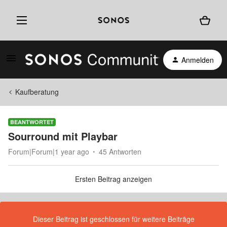
Anmelden
Kaufberatung
BEANTWORTET
Sourround mit Playbar
Forum|Forum|1 year ago
45 Antworten
Ersten Beitrag anzeigen
Dieser Beitrag ist geschlossen für weitere Beiträge