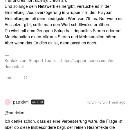
Hall und es hört sich synchron an.
Und solange dein Netzwerk es hergibt, versuche es in der
Einstellung „Audioverzögerung in Gruppen“ in den Playbar
Einstellungen mit dem niedrigsten Wert von 75 ms. Nur wenn es
Aussetzer gibt, sollte man den Wert schrittweise erhöhen.
Du wirst mit dem Gruppen Setup halt doppeltes Stereo oder bei
Mehrkanalton einen Mix aus Stereo und Mehrkanalton hören.
Aber wenn das für dich ok ist, dann passt es doch.
Kontakt zum Support Team…. https://support.sonos.com/de-
de/contact
patrickm
Forum|Forum|1 year ago
AUTOR
P
@patrickm
Ich denke schon, dass es eine Verbesserung wäre, die Frage ist
aber ob diese insbesondere bzgl. der reinen Reareffekte die