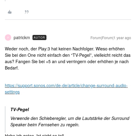
patrickm
Forum|Forum|1 year ago
AUTOR
P
Weder noch, der Play:3 hat keinen Nachfolger. Wieso erhöhen
Sie bei den One nicht einfach den “TV-Pegel”, vielleicht reicht das
aus? Fangen Sie bei +5 an und verringern oder erhöhen je nach
Bedarf.
https://support.sonos.com/de-de/article/change-surround-audio-
settings
TV-Pegel
Verwende den Schieberegler, um die Lautstärke der Surround
Speaker beim Fernsehen zu regeln.
Habe ich getan. Ist nicht so toll.