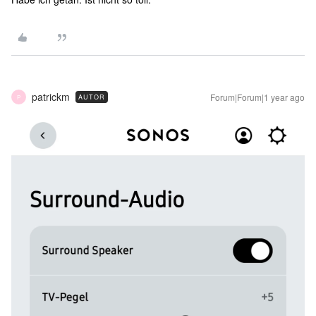
patrickm
Forum|Forum|1 year ago
AUTOR
P