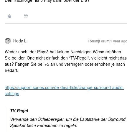
Den Nachfolger ist 5 Play dann oder der Era?
Hedy L.
Forum|Forum|1 year ago
Weder noch, der Play:3 hat keinen Nachfolger. Wieso erhöhen
Sie bei den One nicht einfach den “TV-Pegel”, vielleicht reicht das
aus? Fangen Sie bei +5 an und verringern oder erhöhen je nach
Bedarf.
https://support.sonos.com/de-de/article/change-surround-audio-
settings
TV-Pegel
Verwende den Schieberegler, um die Lautstärke der Surround
Speaker beim Fernsehen zu regeln.