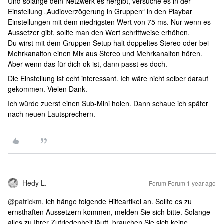
Und solange dein Netzwerk es hergibt, versuche es in der
Einstellung „Audioverzögerung in Gruppen“ in den Playbar
Einstellungen mit dem niedrigsten Wert von 75 ms. Nur wenn es
Aussetzer gibt, sollte man den Wert schrittweise erhöhen.
Du wirst mit dem Gruppen Setup halt doppeltes Stereo oder bei
Mehrkanalton einen Mix aus Stereo und Mehrkanalton hören.
Aber wenn das für dich ok ist, dann passt es doch.
Die Einstellung ist echt interessant. Ich wäre nicht selber darauf
gekommen. Vielen Dank.
Ich würde zuerst einen Sub-Mini holen. Dann schaue ich später
nach neuen Lautsprechern.
Hedy L.
Forum|Forum|1 year ago
@patrickm
, ich hänge folgende Hilfeartikel an. Sollte es zu
ernsthaften Aussetzern kommen, melden Sie sich bitte. Solange
alles zu Ihrer Zufriedenheit läuft, brauchen Sie sich keine