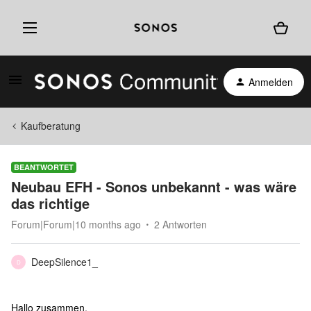
Anmelden
Kaufberatung
BEANTWORTET
Neubau EFH - Sonos unbekannt - was wäre
das richtige
Forum|Forum|10 months ago
2 Antworten
DeepSilence1_
D
Hallo zusammen,