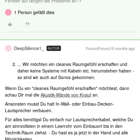
Fenster auf fangen die Probleme an !?
1 Person gefällt dies
J
DeepSilence1_
Forum|Forum|10 months ago
AUTOR
D
... Wir möchten ein cleanes Raumgefühl erschaffen und
daher keine Systeme mit Kabeln etc. herumstehen haben -
so sind wir auch auf Sonos gekommen.
Wenn Du ein "cleanes Raumgefühl erschaffen" möchtest, dann
schau Dir mal die
Akustik-Wände von Knauf
an.
Ansonsten musst Du halt In-Wall- oder Einbau-Decken-
Lautsprecher verbauen.
Für alles benötigst Du einfach nur Lautsprecherkabel, welche Du
am sinnvollsten in einem Leerrohr vom Einbauort bis in den
Technik-Raum ziehst. - Du hast es ja jetzt in der Hand und alle
Möglichkeiten.