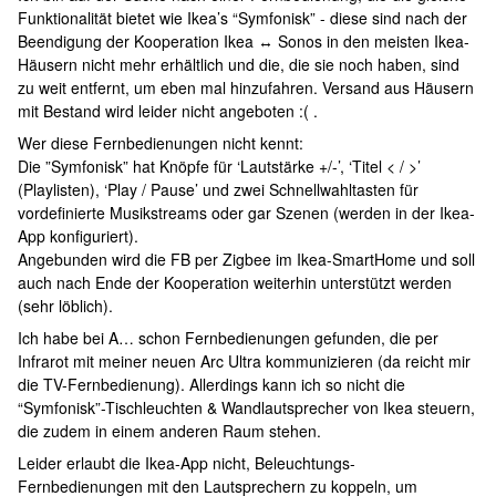
Funktionalität bietet wie Ikea’s “Symfonisk” - diese sind nach der
Beendigung der Kooperation Ikea ↔ Sonos in den meisten Ikea-
Häusern nicht mehr erhältlich und die, die sie noch haben, sind
zu weit entfernt, um eben mal hinzufahren. Versand aus Häusern
mit Bestand wird leider nicht angeboten :( .
Wer diese Fernbedienungen nicht kennt:
Die ”Symfonisk” hat Knöpfe für ‘Lautstärke +/-’, ‘Titel < / >’
(Playlisten), ‘Play / Pause’ und zwei Schnellwahltasten für
vordefinierte Musikstreams oder gar Szenen (werden in der Ikea-
App konfiguriert).
Angebunden wird die FB per Zigbee im Ikea-SmartHome und soll
auch nach Ende der Kooperation weiterhin unterstützt werden
(sehr löblich).
Ich habe bei A… schon Fernbedienungen gefunden, die per
Infrarot mit meiner neuen Arc Ultra kommunizieren (da reicht mir
die TV-Fernbedienung). Allerdings kann ich so nicht die
“Symfonisk”-Tischleuchten & Wandlautsprecher von Ikea steuern,
die zudem in einem anderen Raum stehen.
Leider erlaubt die Ikea-App nicht, Beleuchtungs-
Fernbedienungen mit den Lautsprechern zu koppeln, um