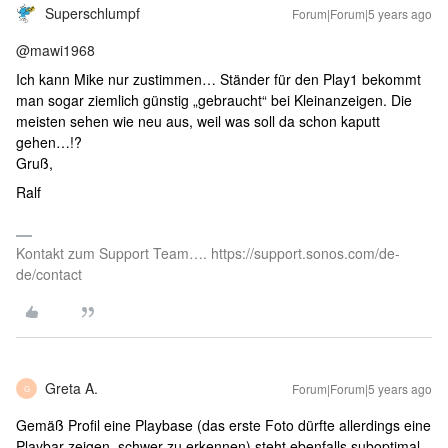
Superschlumpf
Forum|Forum|5 years ago
@mawi1968
Ich kann Mike nur zustimmen… Ständer für den Play1 bekommt
man sogar ziemlich günstig „gebraucht“ bei Kleinanzeigen. Die
meisten sehen wie neu aus, weil was soll da schon kaputt
gehen…!?
Gruß,
Ralf
Kontakt zum Support Team…. https://support.sonos.com/de-
de/contact
Greta A.
Forum|Forum|5 years ago
G
Gemäß Profil eine Playbase (das erste Foto dürfte allerdings eine
Playbar zeigen, schwer zu erkennen) steht ebenfalls suboptimal