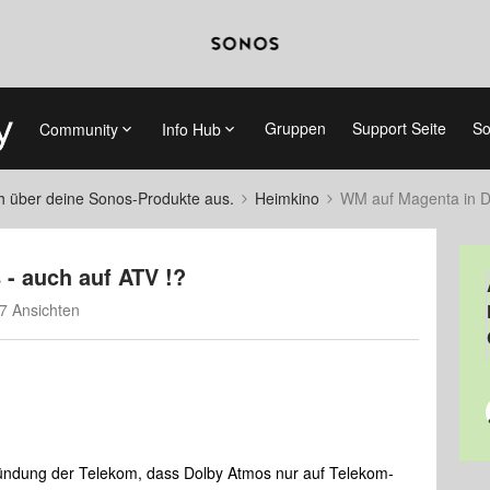
Gruppen
Support Seite
So
Community
Info Hub
ch über deine Sonos-Produkte aus.
Heimkino
WM auf Magenta in D
- auch auf ATV !?
7 Ansichten
kündung der Telekom, dass Dolby Atmos nur auf Telekom-