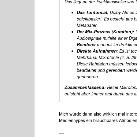
Das liegt an der Funktionsweise von 
Das Tonformat:
Dolby Atmos is
objektbasiert. Es besteht aus 
Metadaten.
Der Mix-Prozess (Kuration):
Audiosignale mithilfe einer Di
Renderer
manuell im dreidimen
Direkte Aufnahmen
: Es ist t
Mehrkanal-Mikrofonie (z. B. 2
Diese Rohdaten müssen jedoch
bearbeitet und gerendert werd
generieren.
Zusammenfassend:
Reine Mikrofona
entsteht aber immer erst durch das 
Mich würde dann also wirklich mal inte
Medienhypes ein brauchbares Atmos ent