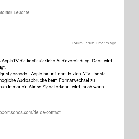
fonisk Leuchte
Forum|Forum|1 month ago
s AppleTV die kontinuierliche Audioverbindung. Dann wird
igt.
ignal gesendet. Apple hat mit dem letzten ATV Update
um mögliche Audioabbrüche beim Formatwechsel zu
s nun immer ein Atmos Signal erkannt wird, auch wenn
pport.sonos.com/de-de/contact