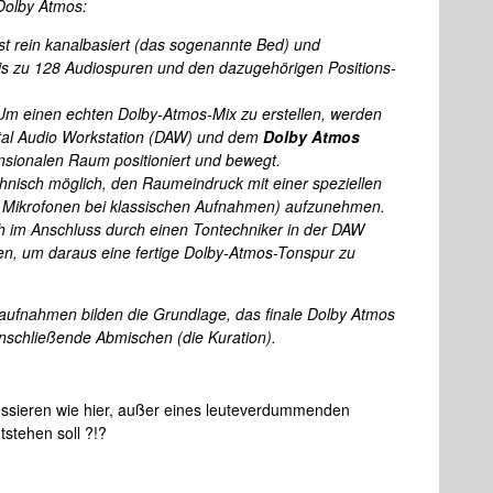
Dolby Atmos:
t rein kanalbasiert (das sogenannte Bed) und
bis zu 128 Audiospuren und den dazugehörigen Positions-
Um einen echten Dolby-Atmos-Mix zu erstellen, werden
gital Audio Workstation (DAW) und dem
Dolby Atmos
sionalen Raum positioniert und bewegt.
echnisch möglich, den Raumeindruck mit einer speziellen
9 Mikrofonen bei klassischen Aufnahmen) aufzunehmen.
 im Anschluss durch einen Tontechniker in der DAW
en, um daraus eine fertige Dolby-Atmos-Tonspur zu
ufnahmen bilden die Grundlage, das finale Dolby Atmos
anschließende Abmischen (die Kuration).
ressieren wie hier, außer eines leuteverdummenden
stehen soll ?!?