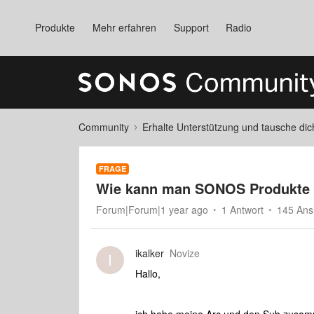
Produkte
Mehr erfahren
Support
Radio
Community
Erhalte Unterstützung und tausche di
FRAGE
Wie kann man SONOS Produkte d
Forum|Forum|1 year ago
1 Antwort
145 Ans
ikalker
Novize
I
Hallo,