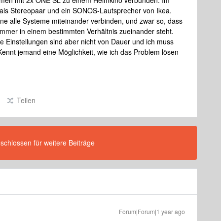
men mit 2x ONE SL zu einem Heimkino verbunden. Im
 als Stereopaar und ein SONOS-Lautsprecher von Ikea.
ne alle Systeme miteinander verbinden, und zwar so, dass
mmer in einem bestimmten Verhältnis zueinander steht.
ie Einstellungen sind aber nicht von Dauer und ich muss
 Kennt jemand eine Möglichkeit, wie ich das Problem lösen
Teilen
eschlossen für weitere Beiträge
Forum|Forum|1 year ago