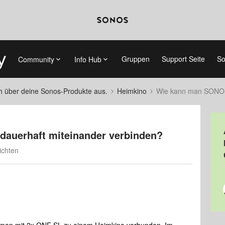
Gruppen
Support Seite
So
Community
Info Hub
ch über deine Sonos-Produkte aus.
Heimkino
Wie kann man SONOS 
auerhaft miteinander verbinden?
ichten