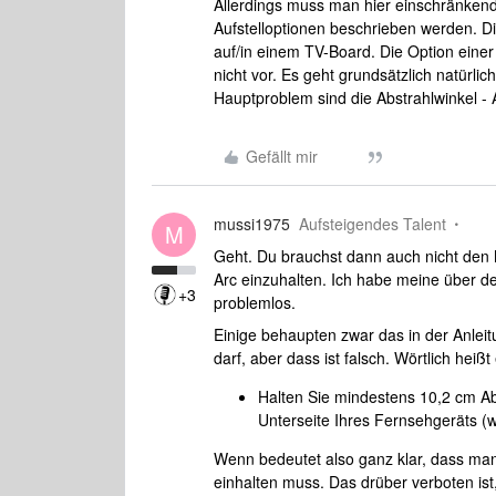
Allerdings muss man hier einschränkend
Aufstelloptionen beschrieben werden. D
auf/in einem TV-Board. Die Option ein
nicht vor. Es geht grundsätzlich natürlic
Hauptproblem sind die Abstrahlwinkel -
Gefällt mir
mussi1975
Aufsteigendes Talent
M
Geht. Du brauchst dann auch nicht den
Arc einzuhalten. Ich habe meine über d
+3
problemlos.
Einige behaupten zwar das in der Anleitu
darf, aber dass ist falsch. Wörtlich heißt
Halten Sie mindestens 10,2 cm A
Unterseite Ihres Fernsehgeräts (
Wenn bedeutet also ganz klar, dass ma
einhalten muss. Das drüber verboten ist,