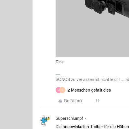
Dirk
SONOS zu verlassen ist nicht leicht ... 
2 Menschen gefällt dies
M
G
Gefällt mir
Superschlumpf
Die angewinkelten Treiber für die Höhe