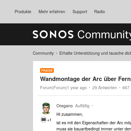
Produkte
Mehr erfahren
Support
Radio
Community
Erhalte Unterstützung und tausche di
FRAGE
Wandmontage der Arc über Fern
Forum|Forum|1 year ago
29 Antworten
667 
Oregano
Auffällig
Hi zusammen,
+1
ist es mit den Eigenschaften der Arc 
muss sie bauartbedingt immer unter de