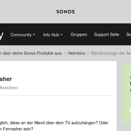
Gruppen
Support Seite
So
Community
Info Hub
ch über deine Sonos-Produkte aus.
Heimkino
Wandmontage der Arc
sher
Ansichten
möglich, diese an der Wand über dem TV aufzuhängen? Oder
m Fernseher sein?