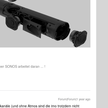
aber SONOS arbeitet daran ... !
Forum|Forum|1 year ago
nkanäle (und ohne Atmos sind die imo trotzdem nicht