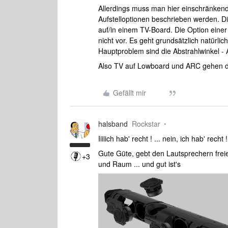
Allerdings muss man hier einschränkend
Aufstelloptionen beschrieben werden. D
auf/in einem TV-Board. Die Option ein
nicht vor. Es geht grundsätzlich natürlic
Hauptproblem sind die Abstrahlwinkel -
Also TV auf Lowboard und ARC gehen da
Gefällt mir
halsband
Rockstar
Iiiiich hab' recht ! ... nein, ich hab' recht 
Gute Güte, gebt den Lautsprechern fre
+3
und Raum ... und gut ist's