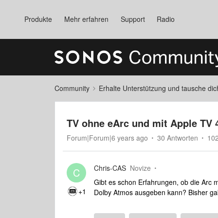
Produkte
Mehr erfahren
Support
Radio
Community
Erhalte Unterstützung und tausche di
TV ohne eArc und mit Apple TV
Forum|Forum|6 years ago
30 Antworten
102
Chris-CAS
Novize
C
Gibt es schon Erfahrungen, ob die Arc 
+1
Dolby Atmos ausgeben kann? Bisher gab