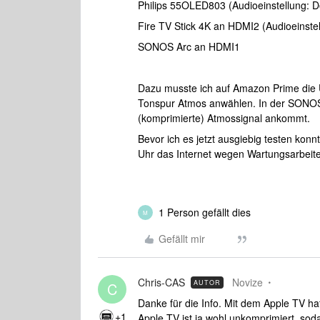
Philips 55OLED803 (Audioeinstellung: Do
Fire TV Stick 4K an HDMI2 (Audioeinstel
SONOS Arc an HDMI1
Dazu musste ich auf Amazon Prime die 
Tonspur Atmos anwählen. In der SONOS A
(komprimierte) Atmossignal ankommt.
Bevor ich es jetzt ausgiebig testen konn
Uhr das Internet wegen Wartungsarbeit
1 Person gefällt dies
M
Gefällt mir
Chris-CAS
Novize
AUTOR
C
Danke für die Info. Mit dem Apple TV h
+1
Apple TV ist ja wohl unkomprimiert, sod