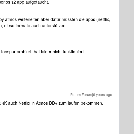
 sonos s2 app aufgetaucht.
lby atmos weiterleiten aber dafür müssten die apps (netflix,
n, diese formate auch unterstützen.
onspur probiert. hat leider nicht funktioniert.
Forum|Forum|6 years ago
ck 4K auch Netflix in Atmos DD+ zum laufen bekommen.