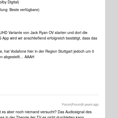
lby Digital)
lung: Beste verfügbare)
UHD Variante von Jack Ryan OV starten und dort die
pp wird wir anschließend erfolgreich bestätigt, dass das
te, hat Vodafone hier in der Region Stuttgart jedoch um 0
en abgestellt… AAAH
Forum|Forum|6 years ago
at es aber noch niemand versucht? Das Audiosignal des
ass in der Theorie der TV es nicht durchleiten kann.