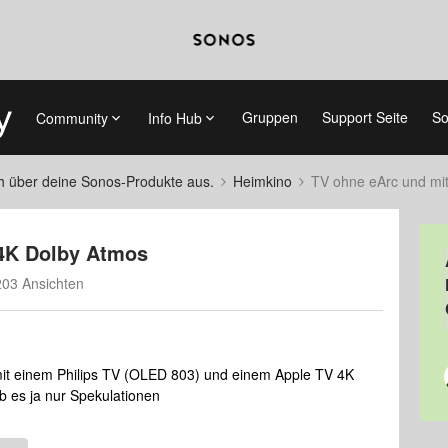
Gruppen
Support Seite
So
Community
Info Hub
ch über deine Sonos-Produkte aus.
Heimkino
TV ohne eArc und mi
 4K Dolby Atmos
03 Ansichten
mit einem Philips TV (OLED 803) und einem Apple TV 4K
 es ja nur Spekulationen