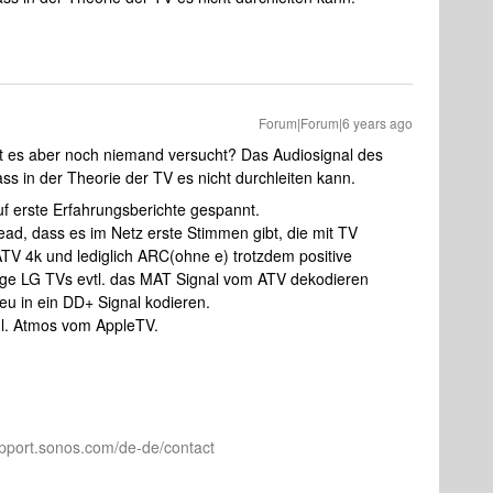
Forum|Forum|6 years ago
at es aber noch niemand versucht? Das Audiosignal des
ass in der Theorie der TV es nicht durchleiten kann.
 auf erste Erfahrungsberichte gespannt.
ad, dass es im Netz erste Stimmen gibt, die mit TV
V 4k und lediglich ARC(ohne e) trotzdem positive
ige LG TVs evtl. das MAT Signal vom ATV dekodieren
u in ein DD+ Signal kodieren.
zgl. Atmos vom AppleTV.
pport.sonos.com/de-de/contact