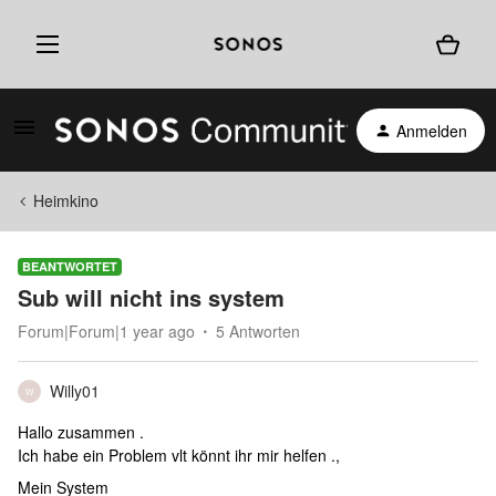
Anmelden
Heimkino
BEANTWORTET
Sub will nicht ins system
Forum|Forum|1 year ago
5 Antworten
Willy01
W
Hallo zusammen .
Ich habe ein Problem vlt könnt ihr mir helfen .,
Mein System