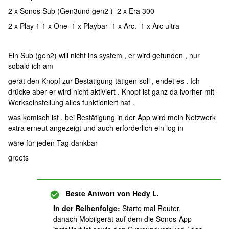
2 x Sonos Sub (Gen3und gen2 ) 2 x Era 300
2 x Play 1 1 x One 1 x Playbar 1 x Arc. 1 x Arc ultra
Ein Sub (gen2) will nicht ins system , er wird gefunden , nur
sobald ich am
gerät den Knopf zur Bestätigung tätigen soll , endet es . Ich
drücke aber er wird nicht aktiviert . Knopf ist ganz da ivorher mit
Werkseinstellung alles funktioniert hat .
was komisch ist , bei Bestätigung in der App wird mein Netzwerk
extra erneut angezeigt und auch erforderlich ein log in
wäre für jeden Tag dankbar
greets
Beste Antwort von
Hedy L.
In der Reihenfolge:
Starte mal Router,
danach Mobilgerät auf dem die Sonos-App